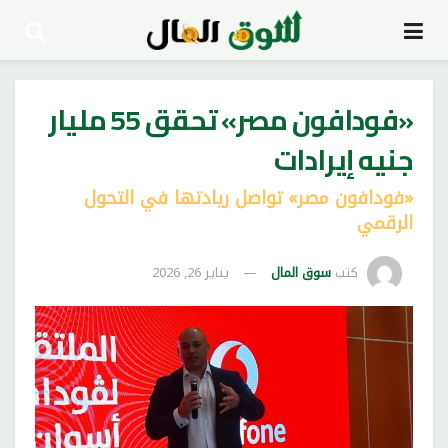
«فودافون مصر» تحقق 55 مليار
جنيه إيرادات
«فودافون مصر» تواصل ريادتها في التحول
الرقمي
كتب
سوق المال
يناير 26, 2026