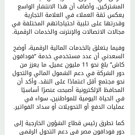
المشتركين. وأضاف أن هذا الانتشار الواسع
يعكس ثقة العملاء في العلامة التجارية
وقدرتها على تلبية احتياجاتهم المختلفة في
مجالات الاتصالات والإنترنت والخدمات الرقمية.
وفيما يتعلق بالخدمات المالية الرقمية، أوضح
السعدني أن عدد مستخدمي خدمة “فودافون
كاش” بلغ نحو 11 مليون عميل، ما يعزز من
دور الشركة في دعم الشمول المالي والتحول
نحو مجتمع أقل اعتمادًا على النقد. وأكد أن
المحافظ الإلكترونية أصبحت عنصرًا أساسيًا
في الحياة اليومية للمواطنين، سواء في
عمليات الدفع أو التحويلات أو سداد الفواتير.
كما تطرق رئيس قطاع الشؤون الخارجية إلى
دور فودافون مصر في دعم التحول الرقمي