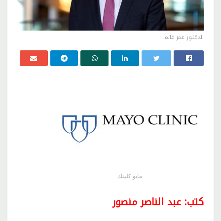
الدكتور عمر غانم
مايو كلينك
كتب: عبد الناصر منصور