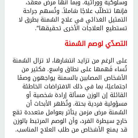
وسلوكية ووراثية. وبما أنها مرض معقّد،
فإنها تتطلّب علاجًا شاملاً. وتُسهم جراحة
التمثيل الغذائي في علاج السُمنة بطرق لا
تستطيع العلاجات الأخرى تحقيقها”.
التصدّي لوصم السُمنة
على الرغم من تزايد انتشارها، لا تزال السُمنة
تُساء فَهمها على نطاق واسع. فكثير من
الأشخاص المصابين بالسمنة يواجهون وصمًا
اجتماعيًا، بما في ذلك الافتراضات الخاطئة
القائلة إن الوزن مسألة إرادة شخصية أو
مسؤولية فردية بحتة. وتُظهر الأبحاث أن
السُمنة مرض مزمن يتأثر بعوامل متعددة تقع
خارج سيطرة الفرد، وأن الوصم المرتبط بالوزن
قد يمنع الأشخاص من طلب العلاج المناسب.