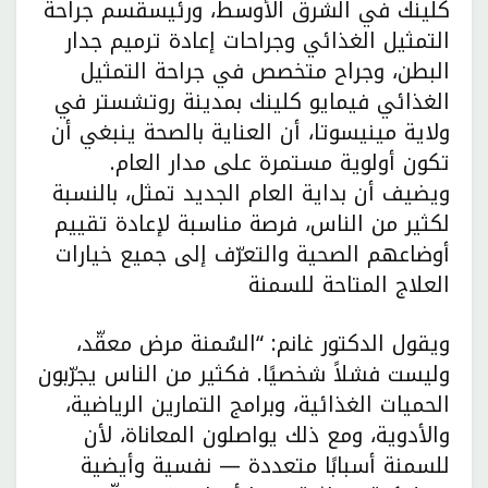
كلينك في الشرق الأوسط، ورئيسقسم جراحة
التمثيل الغذائي وجراحات إعادة ترميم جدار
البطن، وجراح متخصص في جراحة التمثيل
الغذائي فيمايو كلينك بمدينة روتشستر في
ولاية مينيسوتا، أن العناية بالصحة ينبغي أن
تكون أولوية مستمرة على مدار العام.
ويضيف أن بداية العام الجديد تمثل، بالنسبة
لكثير من الناس، فرصة مناسبة لإعادة تقييم
أوضاعهم الصحية والتعرّف إلى جميع خيارات
العلاج المتاحة للسمنة
ويقول الدكتور غانم: “السُمنة مرض معقّد،
وليست فشلاً شخصيًا. فكثير من الناس يجرّبون
الحميات الغذائية، وبرامج التمارين الرياضية،
والأدوية، ومع ذلك يواصلون المعاناة، لأن
للسمنة أسبابًا متعددة — نفسية وأيضية