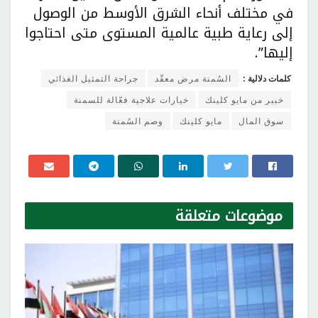
في مختلف أنحاء الشرق الأوسط من الوصول
إلى رعاية طبية عالمية المستوى متى احتاجوا
إليها”.
كلمات دلالية :
السُمنة مرض معقّد
جراحة التمثيل الغذائي
خبير من مايو كلينك
خيارات علاجية فعّالة للسمنة
سوق المال
مايو كلينك
وصم السُمنة
موضوعات
متعلقة