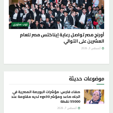
توب ستوري
أورنچ مصر تواصل رعاية إيناكتس مصر للعام
العشرين على التوالي
أغسطس 3, 2026
موضوعات حديثة
صفاء فارس: مؤشرات البورصة المصرية في
اتجاه صاعد ومؤشر egx30 لديه مقاومة عند
55000 نقطة
أغسطس 7, 2026