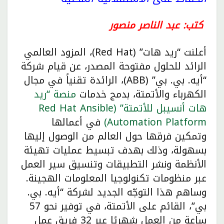
كتب: عبد الناصر منصور
أعلنت “ريد هات” (Red Hat)، المزود العالمي
الرائد للحلول مفتوحة المصدر، عن قيام شركة
“أيه. بي. بي” (ABB)، الرائدة تقنياً في مجال
الكهرباء والأتمتة، بدمج خدمات
منصة “ريد
هات أنسيبل للأتمتة” (Red Hat Ansible
Automation Platform)
في أعمالها
وتمكين فرقها حول العالم من الوصول إليها
بسهولة، وذلك بهدف تبسيط عمليات تهيئة
الأنظمة ونشر التطبيقات وتنسيق سير العمل
عبر منظومات تكنولوجيا المعلومات الهجينة.
وساهم هذا التوجّه الجديد لشركة “أيه. بي.
بي”، القائم على الأتمتة، في توفير نحو 57
ساعة من العمل شهريًا عبر 32 فريق عمل