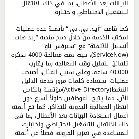
البيانات بعد الأعطال، بما في ذلك الانتقال
للتشغيل الاحتياطي واختباره.
كما قامت “أيه. بي. بي.” بأتمتة عدة عمليات
لمكتب الخدمة من خلال دمج منصة “ريد هات
أنسيبل للأتمتة” مع “سيرفس ناو”
(ServiceNow)، حيث تمت معالجة 4000 تذكرة
تلقائيًا لتقليل وقت المعالجة بما يقارب
40,000 ساعة. وعلى سبيل المثال، أصبحت
عمليات استعادة كلمات مرور خدمة الدليل
النشط(Active Directory)مؤتمتة بالكامل
الآن، مما يتيح للموظفين حلولاً أسرع دون
انتظار المعالجة اليدوية للتذاكر. كما تم أتمتة
أعمال استعادة البيانات بعد الأعطال، بما في
ذلك الانتقال للتشغيل لاحتياطي واختباره،
للمساعدة في تعزيز المرونة، فضلاً عن أتمتة