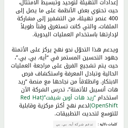
إعدادات التهيئة لتوحيد وتبسيط الامتثال،
حيث تحتوي بعض الأنظمة على ما يصل إلى
400 عنصر تهيئة، من التشفير إلى مشاركة
الملفات، والتي كانت تستغرق وقتاً طويلاً
لإدارتها باستخدام العمليات اليدوية.
ويدعم هذا التحوّل نحو نهج يركز على الأتمتة
جهود التحسين المستمر في “أيه. بي. بي.”،
حيث يتم تشجيع الفرق على مراجعة العمليات
الحالية وتبادل المعرفة واستكشاف فرص
الابتكار. وانطلاقاً من نجاحها مع منصة “ريد
هات أنسيبل للأتمتة”، تدرس الشركة الآن
استخدام
“ريد هات أوبن شيفت”(Red Hat
OpenShift)
لدعم نهج أكثر مركزية وقابلية
للتوسع لتحديث التطبيقات.
كلمات دلالية :
تدعم شركة أيه. بي. بي