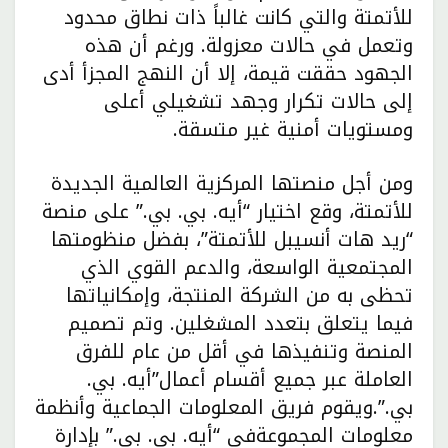
للأتمتة والتي كانت غالباً ذات نطاق محدود
وتعمل في حالات معزولة. ورغم أن هذه
الجهود حققت قيمة، إلا أن النهج المجزأ أدى
إلى حالات تكرار وجهد تشغيلي أعلى
ومستويات أمنية غير متسقة.
ومن أجل منصتها المركزية العالمية الجديدة
للأتمتة، وقع اختيار “أيه. بي. بي.” على منصة
“ريد هات أنسيبل للأتمتة”، بفضل منظومتها
المجتمعية الواسعة، والدعم القوي الذي
تحظى به من الشركة المنتجة، وإمكانياتها
فيما يتعلق بتعدد المشغلين. وتم تصميم
المنصة وتنفيذها في أقل من عام للفرق
العاملة عبر جميع أقسام أعمال”أيه. بي.
بي.”.ويقوم فريق المعلومات الجماعية وأنظمة
معلومات المجموعةفي “أيه. بي. بي.” بإدارة