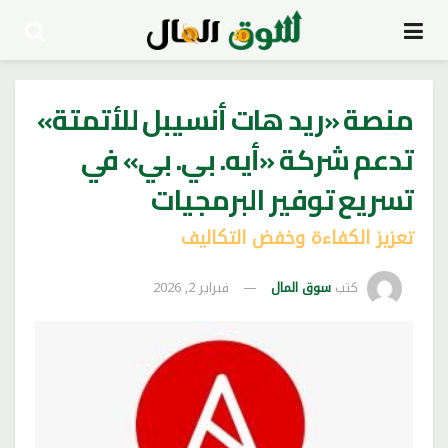
منصة «ريد هات أنسيبل للأتمتة»
تدعم شركة «أيه. بي. بي» في
تسريع توفير البرمجيات
تعزيز الكفاءة وخفض التكاليف
كتب
سوق المال
فبراير 2, 2026