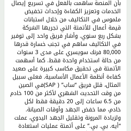
بأن المنصة ساهمت بالفعل في تسريع إيصال
الخدمات وتعزيز الكفاءة وإحداث تخفيض
ملموس في التكاليف من خلال استبانات
قيمة أعمال للأتمتة التي تجريها الشركة
بشكل ربع سنوي. وأشار فريق واحد إلى توفير
في التكاليف ساهم في تجنب خسارة قدرها
80,000 فرنك سويسري على مدى 3 سنوات
من حالة استخدام واحدة فقط. كما أسهمت
الأتمتة في تحقيق مكاسب كبيرة على صعيد
كفاءة أنظمة الأعمال الأساسية. فعلى سبيل
المثال، قلل فريق “ساب” ( SAP)في الصين
من وقت التحديث الشهري لأكثر من 100 خادم
من 6.5 ساعات إلى 20 دقيقة فقط لكل
خادم، مما خفض الجهد وأوقات الصيانة.
ولزيادة المرونة وتقليل الجهد اليدوي، عملت
“أيه. بي. بي.” على أتمتة عمليات استعادة