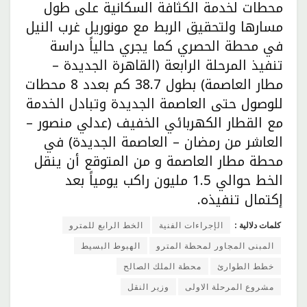
محطات لخدمة الكثافة السكانية على طول
مسارها ولتحقيق الربط مع مونوريل غرب النيل
في محطة الحصري كما يجري حالياً دراسة
تنفيذ المرحلة الرابعة (القاهرة الجديدة –
مطار العاصمة) بطول 38.7 كم بعدد 8 محطات
للوصول حتى العاصمة الجديدة وتبادل الخدمة
مع القطار الكهربائي الخفيف (عدلي منصور –
العاشر من رمضان – العاصمة الجديدة) في
محطة مطار العاصمة و من المتوقع أن ينقل
الخط حوالي 1.5 مليون راكب يومياً بعد
إكتمال تنفيذه.
كلمات دلالية :
الإجراءات الفنية
الخط الرابع للمترو
المبنى المجاور لمحطة المترو
الهبوط البسيط
خطط الطوارئ
محطة الملك الصالح
مشروع المرحلة الاولى
وزير النقل