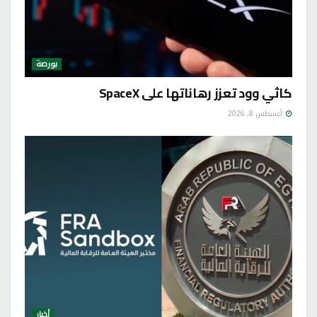
بورصة
كاثي وود تعزز رهاناتها على SpaceX
أغسطس 8, 2026
أخبار