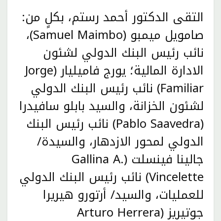
التقى الدكتور أحمد رستم، بكلٍ من:
صامويل ميمبو (Samuel Maimbo)،
نائب رئيس البنك الدولي لشئون
الادارة المالية؛ يورج فاميليار (Jorge
Familiar) نائب رئيس البنك الدولي
لشئون الخزانة، والسيد بابلو سافيدرا
(Pablo Saavedra) نائب رئيس البنك
الدولي لمحور الازدهار، والسيدة/
جالينا فينسلت (Gallina A.
Vincelette) نائب رئيس البنك الدولي
للعمليات، والسيد/ أرتورو هيريرا
جوتيريز (Arturo Herrera