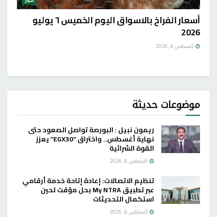
أخبار
أسعار الفراخ بالاسواق اليوم الخميس ٦ يوليو
2026
أغسطس 6, 2026
موضوعات حديثة
ريمون نبيل : البورصة تواصل الصعود حتى
نهاية أغسطس.. واختراق “EGX30” يعزز
القوة الشرائية
أغسطس 6, 2026
تنظيم الاتصالات: إعادة إتاحة خدمة أرقامي
عبر تطبيق My NTRA بحل مؤقت لحين
استكمال التحديثات
أغسطس 6, 2026