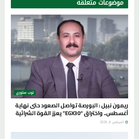
موضوعات
متعلقة
توب ستوري
ريمون نبيل : البورصة تواصل الصعود حتى نهاية
أغسطس.. واختراق “EGX30” يعزز القوة الشرائية
أغسطس 6, 2026