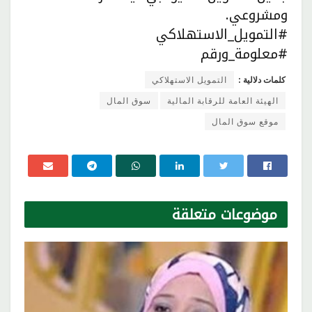
ومشروعي.
#التمويل_الاستهلاكي
#معلومة_ورقم
كلمات دلالية :
التمويل الاستهلاكي
الهيئة العامة للرقابة المالية
سوق المال
موقع سوق المال
موضوعات
متعلقة