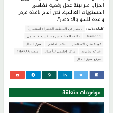
المزايا عبر بيئة عمل رقمية تضاهي
المستويات العالمية. نحن أمام نافذة فرص
واعدة للنمو والازدهار”.
كلمات دلالية :
. مصر في المنطقة الخضراء استثمارياً
Diamond
تكلفة العمالة ميزة تنافسية لا تضاهى
تهيئة مناخ الاستثمار
حاتم القاضي
سوق المال
شركة دياموند
مركز إقليمي للأعمال
منصة THAKAA
موقع سوق المال
موضوعات
متعلقة