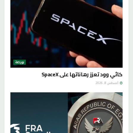
بورصة
كاثي وود تعزز رهاناتها على SpaceX
أغسطس 8, 2026