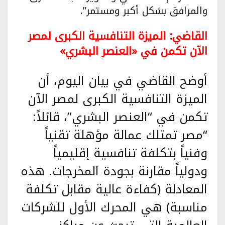
والمرافق بشكل أكبر ومستمر”.
القاضي: الميزة التنافسية الكبرى لمصر
الآن تكمن في «العنصر البشري»
أوضح القاضي في بيان اليوم، أن
الميزة التنافسية الكبرى لمصر الآن
تكمن في “العنصر البشري”، قائلاً:
“مصر تمتلك عمالة مؤهلة تقنياً
وفنياً بتكلفة تنافسية إقليمياً
ودولياً مقارنة بجودة المخرجات. هذه
المعادلة (كفاءة عالية مقابل تكلفة
مناسبة) هي المحرك الأول للشركات