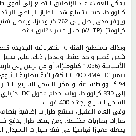
كيلومترًا (WLTP) خلال عشر دقائق فقط.
شحن قصير واحد فقط. ويعادل ذلك، على سبيل ال
الأسبانية (1,036 كيلومترًا)، أو من برلين إلى باريس (1,054 كيلومترًا).
تتميز C 400 4MATIC الكهربائية بب
إلى 330 كيلووا
الشحن السريع بجهد 400 فولت.
وفي العام المقبل، ستتبع طرازات إضافية بنظامي
يجعله معيارًا قياسيًا في فئة سيارات السيدان ا