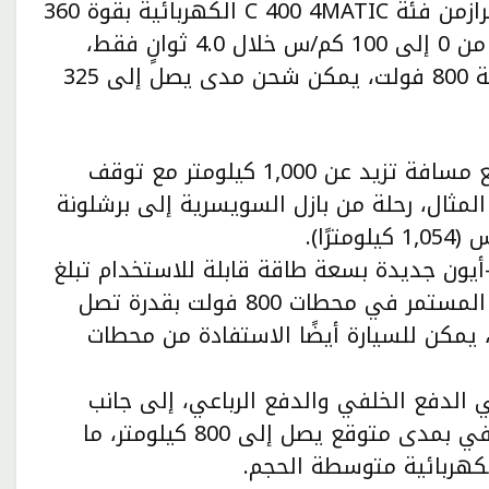
يمكن للعملاء عند الإنطلاق التطلع إلى أقوى طرازمن فئة C 400 4MATIC الكهربائية بقوة 360
كيلوواط، حيث يتسارع هذا الطراز الرياضي الرائد من 0 إلى 100 كم/س خلال 4.0 ثوانٍ فقط،
ويوفر مدى يصل إلى 762 كيلومترًا. وبفضل تقنية 800 فولت، يمكن شحن مدى يصل إلى 325
وبذلك تستطيع الفئة C الكهربائية الجديدة قطع مسافة تزيد عن 1,000 كيلومتر مع توقف
مثال، رحلة من بازل السويسرية إلى برشلونة
طارية ليثيوم-أيون جديدة بسعة طاقة قابلة للاستخدام تبلغ
94 كيلوواط/ساعة. ويمكن الشحن السريع بالتيار المستمر في محطات 800 فولت بقدرة تصل
ط. وباستخدام محول DC اختياري، يمكن للسيارة أيضًا الاستفادة من محطات
 الدفع الخلفي والدفع الرباعي، إلى جانب
خيارات بطاريات مختلفة. ومن بينها طراز بدفع خلفي بمدى متوقع يصل إلى 800 كيلومتر، ما
لكهربائية متوسطة الحجم.