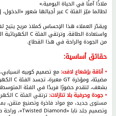
ملاذًا آمنًا في الحياة اليومية.»
لطالما ميّز الفئة C عبر أجيالها شعور «الدخول، إغلاق الأبواب، والإحساس وكأنك في منزلك».
ويقدّر العملاء هذا الإحساس كملاذ مريح يتيح ل
واستعادة الطاقة. وت
من الجودة والراحة في هذا القطاع.
حقائق أساسية:
• أناقة بإشعاع لافت:
مضيئة، ومؤ
بشغف، لتقدم حضورًا فريدًا في الفئة المتوسطة
• جودة وحرفية بلا تنازلات:
ترتقي ال
مستوى جديد، مع مواد فاخرة وتصنيع متقن، بما
وتصميم جلد نابا 