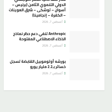
الدولي التنموي الثامن (برنيس –
أسوان – توشكى – شرق العوينات
– الكفرة – إنجامينا)
أغسطس 7, 2026
Anthropic تنفي دعم حظر نماذج
الذكاء الاصطناعي المفتوحة
أغسطس 7, 2026
بورشه أوتوموبيل القابضة تسجل
خسائر بـ2.2 مليار يورو
أغسطس 7, 2026