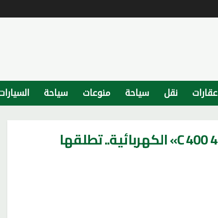
عقارات
نقل
سياحة
منوعات
سياحة
السيارات
تعرف على الفئة الجديدة من «C 400 4MATIC» الكهربائية.. تطلقها