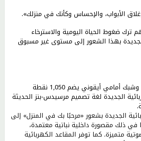
هم ترك ضغوط الحياة اليومية والاسترخاء
رتقي الفئة C الكهربائية الجديدة بهذا الشعور إلى مستوى غير مسبوق
مع تصميم كوبيه انسيابي، وشبك أمامي أيقوني يضم 1,050 نقطة
خرة GT معبرة، تجسد الفئة C الكهربائية الجديدة لغة تصميم مرسيدس-بنز الحديثة
.
فئة C الكهربائية الجديدة بشعور «مرحبًا بك في المنزل» إلى
 في ذلك مقصورة داخلية نباتية معتمدة،
«Twisted Diamond»، وراحة صوتية متميزة. كما توفر المقاعد الكهربائية