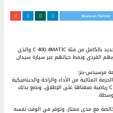
Share on Twitter
أطلقت مرسيدس-بنز مؤخراً طرازها الكهربائى الجديد بالكامل من فئة C 400 4MATIC والذى
سلوبهم الفردي ونمط حياتهم عبر سيارة سيدان
ة مرسيدس-بنز:
لائنا الحزمة المثالية من الأداء والراحة والديناميكية
والتكنولوجيا الذكية، نطرح على الطرق أكثر فئة C رياضية صنعناها على الإطلاق، ونضع بذلك
توسطة.
ة قيادة خالصة مع مدى ممتاز، وتوفر في الوقت نفسه