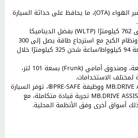
يتيح نظام MB.OS تحديثات عبر الهواء (OTA)، ما يحافظ على حداثة السيارة
مدى يصل إلى 762 كيلومترًا (WLTP) بفضل الديناميكا
الهوائية المتقدمة، وتقنيات مثل مضخة الحرارة ونظام الكبح مع استرجاع طاقة يصل إلى 300
كيلوواط. كما تتيح تقنية 800 فولت وبطارية بسعة 94 كيلوواط/ساعة شحن 325 كيلومترًا خلال
توفر مساحة تخزين واسعة، وصندوق أمامي (Frunk) بسعة 101 لتر،
من نظام DISTRONIC إلى MB.DRIVE Assist ووظيفة PRE-SAFE®، توفر السيارة
أعلى مستويات السلامة. كما يقدم نظام MB.DRIVE ASSIST PRO تجربة قيادة متكاملة، مع
 ذلك أسواق أخرى وفق الأنظمة المحلية.