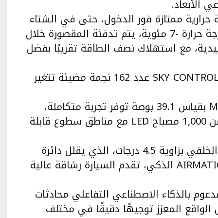
عي الأبعاد.
ة حرارية ممتازة فور الدخول، حتى في الشتاء
ودون تكييف مسبق. فعلى سبيل المثال، عند درجة حرارة -7 مئوية، يتم تدفئة المقصورة خلال
قليدية، مع استهلاك نصف الطاقة تقريبًا بفضل
يضم السقف البانورامي SKY CONTROL عدد 162 نجمة مضيئة تتغير
شاشة MBUX Hyperscreen بقياس 39.1 بوصة توفر تجربة متكاملة،
مدعومة بتقنية إضاءة خلفية Matrix تضم أكثر من 1,000 مصباح LED مع مناطق سطوع قابلة
بفضل توجيه المحور الخلفي بزاوية 4.5 درجات، الذي يقلل دائرة
الدوران إلى 11.2 متر، ونظام التعليق الهوائي AIRMATIC الذكي، تقدم السيارة رشاقة عالية
لافتراضي المدعوم بالذكاء الاصطناعي التفاعلي محادثات
الواقع المعزز توجيهًا دقيقًا في مختلف