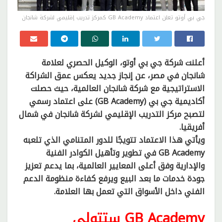
جي بي أوتو تعلن اعتماد GB Academy كمركز تدريب إقليمي لشركة شانجان
أعلنت شركة جي بي أوتو، الوكيل الحصري لعلامة
شانجان في مصر، عن إنجاز جديد يعكس عمق الشراكة
الاستراتيجية مع شركة شانجان العالمية، حيث حصلت
أكاديمية جي بي (GB Academy) على اعتماد رسمي
لتصبح مركز التدريب الإقليمي لشركة شانجان في شمال
أفريقيا.
ويأتي هذا الاعتماد تتويجًا للدور المتنامي الذي تلعبه
GB Academy في تطوير وتأهيل الكوادر الفنية
والإدارية وفق أعلى المعايير العالمية، بما يدعم تعزيز
جودة خدمات ما بعد البيع ويرفع كفاءة منظومة الدعم
الفني داخل الأسواق التي تعمل بها العلامة.
GB Academy ستتولى