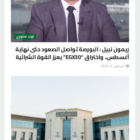
توب ستوري
ريمون نبيل : البورصة تواصل الصعود حتى نهاية
أغسطس.. واختراق “EGX30” يعزز القوة الشرائية
أغسطس 6, 2026