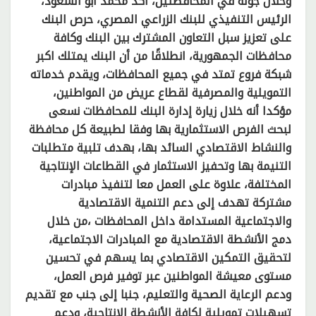
وخلال جوله في المحافظتين، أكد محمد أبو السعود،
الرئيس التنفيذي للبنك الزراعي المصري، حرص البنك
على تعزيز سبل التعاون المشترك بين البنك وكافة
محافظات الجمهورية، انطلاقًا من أن البنك يمتلك اكبر
شبكة فروع تمتد في جميع المحافظات، ويقدم خدماته
التمويلية والمصرفية لقطاع عريض من المواطنين،
مؤكدا أنه خلال زيارة إدارة البنك للمحافظات نسعى
لبحث الفرص الاستثمارية بها وفقا لطبيعة كل محافظة
والنشاط الاقتصادي السائد بها، بهدف تلبية متطلبات
التنيمة بها وتحفيز الاستثمار في القطاعات الإنتاجية
المختلفة، علاوة على العمل معا لتنفيذ مبادرات
مشتركة تهدف إلى دعم التنمية الاقتصادية
والاجتماعية المستدامة داخل المحافظات ،من خلال
دمج الأنشطة الاقتصادية مع المبادرات الاجتماعية،
لتحقيق التمكين الاقتصادي بما يسهم في تحسين
مستوى معيشة المواطنين عبر توفير فرص العمل،
ودعم الرعاية الصحية والتعليم، جنبا إلى جنب مع تقديم
تسهيلات تمويلية لكافة الأنشطة الانتاجية، ودعم