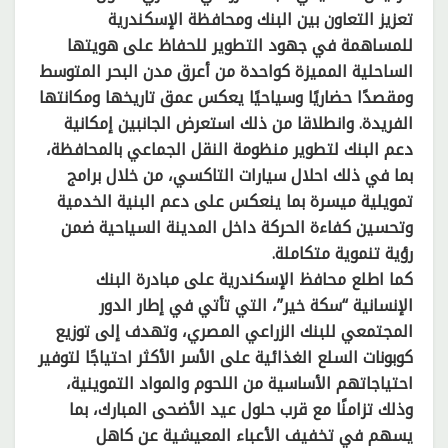
تعزيز التعاون بين البنك ومحافظة الإسكندرية
للمساهمة في جهود التطوير للحفاظ على هويتها
الساحلية المميزة كواحدة من أعرق مدن البحر المتوسط
ومقصدًا حضاريًا وسياحيًا يعكس عمق تاريخها ومكانتها
الفريدة. وانطلاقا من ذلك استعرض الجانبين إمكانية
دعم البنك لتطوير منظومة النقل الجماعي بالمحافظة،
بما في ذلك احلال سيارات التاكسي، من خلال برامج
تمويلية ميسرة بما ينعكس على دعم البنية الخدمية
وتحسين كفاءة الحركة داخل المدينة السياحية ضمن
رؤية تنموية متكاملة.
كما اطلع محافظ الإسكندرية على مبادرة البنك
الإنسانية “سكة خير”، التي تأتي في إطار الدور
المجتمعي للبنك الزراعي المصري، وتهدف إلى توزيع
كوبونات السلع الغذائية على الأسر الأكثر احتياجًا لتوفير
احتياجاتهم الأساسية من اللحوم والمواد التموينية،
وذلك تزامنًا مع قرب حلول عيد الأضحى المبارك، بما
يسهم في تخفيف الأعباء المعيشية عن كاهل