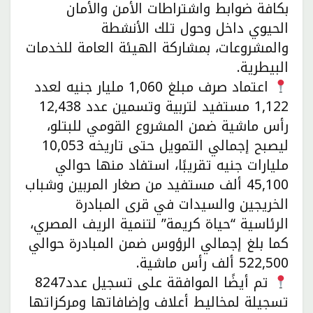
بكافة ضوابط واشتراطات الأمن والأمان
الحيوي داخل وحول تلك الأنشطة
والمشروعات، بمشاركة الهيئة العامة للخدمات
البيطرية.
اعتماد صرف مبلغ 1,060 مليار جنيه لعدد
1,122 مستفيد لتربية وتسمين عدد 12,438
رأس ماشية ضمن المشروع القومي للبتلو،
ليصبح إجمالي التمويل حتى تاريخه 10,053
مليارات جنيه تقريبًا، استفاد منها حوالي
45,100 ألف مستفيد من صغار المربين وشباب
الخريجين والسيدات في قرى المبادرة
الرئاسية “حياة كريمة” لتنمية الريف المصري،
كما بلغ إجمالي الرؤوس ضمن المبادرة حوالي
522,500 ألف رأس ماشية.
تم أيضًا الموافقة على تسجيل عدد8247
تسجيلة لمخاليط أعلاف وإضافاتها ومركزاتها