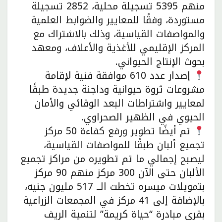
منهم 5395 تسجيلة محلية، 2852 تسجيلة
مستوردة، وفقًا للمعايير والضوابط العلمية
والمواصفات القياسية، وذلك بالاشتراك مع
المركز الإقليمي للأغذية والأعلاف، ومعهد
بحوث الإنتاج الحيواني.
إصدار عدد 610 موافقة فنية لإقامة
مشروعات ثروة حيوانية وداجنة جديدة طبقًا
لمعايير واشتراطات البعد الوقائي والأمان
الحيوي في الظهير الصحراوي.
تم أيضًا تطوير ورفع كفاءة 50 مركز
تجميع ألبان طبقًا للمواصفات القياسية،
ليصبح إجمالي ما تم تطويره من مراكز تجميع
الألبان حتى الآن 300 مركز منهم 90 مركز
بتمويلات ميسره تخطت الــ 517 مليون جنيه،
بالإضافة إلى 41 مركز في المجمعات الزراعية
بقرى مبادرة “حياة كريمة” لتنمية الريف