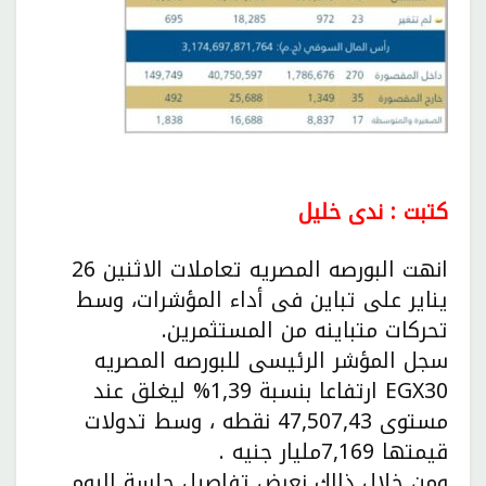
كتبت : ندى خليل
انهت البورصه المصريه تعاملات الاثنين 26
يناير على تباين فى أداء المؤشرات، وسط
تحركات متباينه من المستثمرين.
سجل المؤشر الرئيسى للبورصه المصريه
EGX30 ارتفاعا بنسبة 1,39% ليغلق عند
مستوى 47,507,43 نقطه ، وسط تدولات
قيمتها 7,169مليار جنيه .
ومن خلال ذالك نعرض تفاصيل جلسة اليوم ..