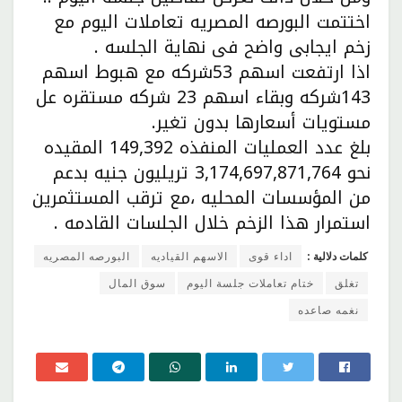
اختتمت البورصه المصريه تعاملات اليوم مع
زخم ايجابى واضح فى نهاية الجلسه .
اذا ارتفعت اسهم 53شركه مع هبوط اسهم
143شركه وبقاء اسهم 23 شركه مستقره عل
مستويات أسعارها بدون تغير.
بلغ عدد العمليات المنفذه 149,392 المقيده
نحو 3,174,697,871,764 تريليون جنيه بدعم
من المؤسسات المحليه ،مع ترقب المستثمرين
استمرار هذا الزخم خلال الجلسات القادمه .
كلمات دلالية :
اداء قوى
الاسهم القياديه
البورصه المصريه
تغلق
ختام تعاملات جلسة اليوم
سوق المال
نغمه صاعده