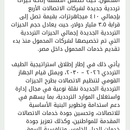
المحمول؛ حيث تتضمن الصفقة إتاحة حيزات
ترددية جديدة لشركات الاتصالات الأربع
بإجمالي ٤١٠ ميجاهرتزات، بقيمة تصل إلى
قرابة ٣.٥ مليار دولار، حيث يعادل حجم الحيزات
الترددية الجديدة إجمالي الحيزات الترددية
التي تم تخصيصها لشركات المحمول منذ بدء
تقديم خدمات المحمول داخل مصر.
يأتي ذلك في إطار إطلاق استراتيجية الطيف
الترددي ٢٠٢٦ – ٢٠٣٠، ويمثل قيام الجهاز
القومي لتنظيم الاتصالات بطرح الحيزات
الترددية الجديدة نقلة نوعية في مجال إدارة
واستغلال الموارد الترددية، بما يسهم في
دعم استدامة وتطوير البنية الأساسية
للاتصالات، وتحسين جودة خدمات الاتصالات
المقدمة للمواطنين، وكذلك تعزيز جودة
خدمات الجيل الخامس وتنافسية السوق