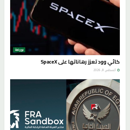
بورصة
كاثي وود تعزز رهاناتها على SpaceX
أغسطس 8, 2026