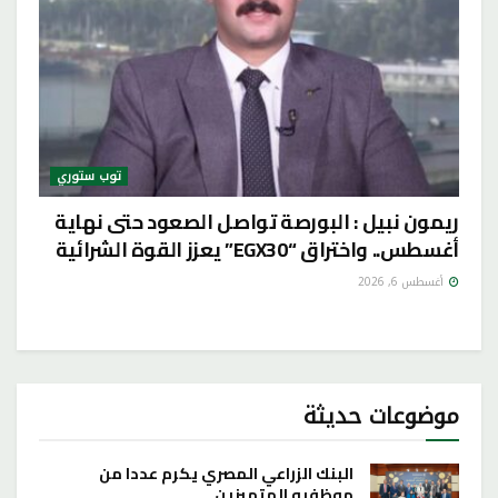
توب ستوري
ريمون نبيل : البورصة تواصل الصعود حتى نهاية
أغسطس.. واختراق “EGX30” يعزز القوة الشرائية
أغسطس 6, 2026
موضوعات حديثة
البنك الزراعي المصري يكرم عددا من
موظفيه المتميزين