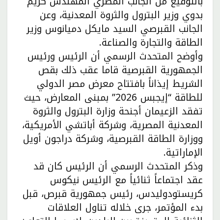
بالتوقيع من الجانب المصري المهندس كريم
بدوي وزير البترول والثروة المعدنية، وعن
الجانب القبرصي السيد مايكل دميانوس وزير
الطاقة والتجارة والصناعة.
وأوضح المتحدث الرسمي أن الرئيس ورئيس
الجمهورية القبرصية قاما عقب ذلك بقص
الشريط إيذاناً بافتتاح معرض مصر الدولي
للطاقة “إيجبس 2026” بمبنى المعارض، حيث
تفقد الزعيمان أجنحة وزارة البترول والثروة
المعدنية المصرية، وشركة أباتشي الأمريكية،
ووزارة الطاقة القبرصية، وشركة دراجون أويل
الإماراتية.
وذكر المتحدث الرسمي أن الرئيس كان قد
عقد اجتماعاً ثنائياً مع الرئيس نيكوس
كريستودوليدس، رئيس جمهورية قبرص، قبل
بدء المؤتمر، جرى خلاله تناول العلاقات