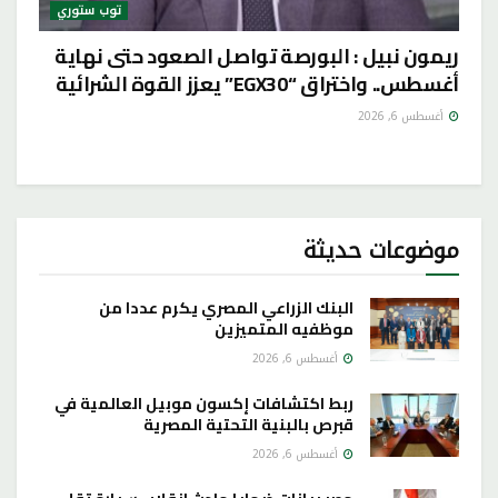
توب ستوري
ريمون نبيل : البورصة تواصل الصعود حتى نهاية
أغسطس.. واختراق “EGX30” يعزز القوة الشرائية
أغسطس 6, 2026
موضوعات حديثة
البنك الزراعي المصري يكرم عددا من
موظفيه المتميزين
أغسطس 6, 2026
ربط اكتشافات إكسون موبيل العالمية في
قبرص بالبنية التحتية المصرية
أغسطس 6, 2026