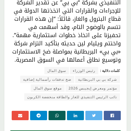
التنفيذي بشركة “بي بي” عن تقدير الشركة
للإجراءات والقرارات التي اتخذتها الدولة في
قطاع البترول والغاز، قائلاً: “إن هذه القرارات
تتسم بالوضوح التام، وقد أسهمت في
تحفيزنا على اتخاذ خطوات استثمارية مهمة”.
واختتم ويليام لين حديثه بتأكيد التزام شركة
«بي بي» البريطانية بمواصلة ضخ الاستثمارات
وتوسيع نطاق أعمالها في السوق المصرية.
كلمات دلالية :
رئيس الوزراء
سوق المال
شركة بي بي البريطانية
ضخ تدفقات رأسمالية إضافية
مؤتمر ومعرض إيجيبس 2026
موقع سوق المال
نائب الرئيس التنفيذي للغاز والطاقة منخفضة الكربون