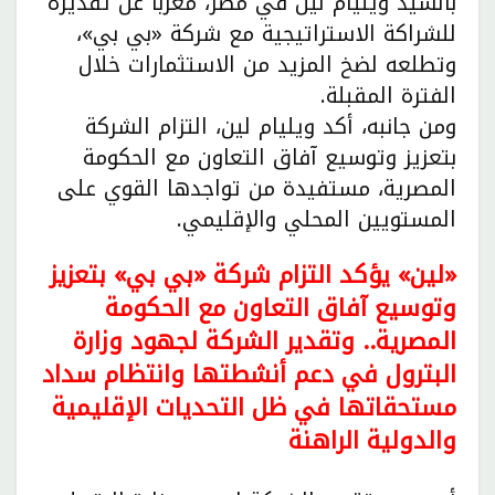
بالسيد ويليام لين في مصر، مُعرباً عن تقديره
للشراكة الاستراتيجية مع شركة «بي بي»،
وتطلعه لضخ المزيد من الاستثمارات خلال
الفترة المقبلة.
ومن جانبه، أكد ويليام لين، التزام الشركة
بتعزيز وتوسيع آفاق التعاون مع الحكومة
المصرية، مستفيدة من تواجدها القوي على
المستويين المحلي والإقليمي.
«لين» يؤكد التزام شركة «بي بي» بتعزيز
وتوسيع آفاق التعاون مع الحكومة
المصرية.. وتقدير الشركة لجهود وزارة
البترول في دعم أنشطتها وانتظام سداد
مستحقاتها في ظل التحديات الإقليمية
والدولية الراهنة