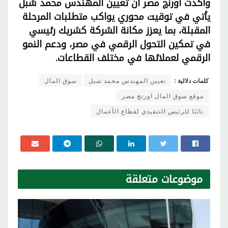
وأكدت اورنچ مصر أن تعيين المهندس محمد شبل
يأتي في توقيت محوري يواكب متطلبات المرحلة
المقبلة، بما يعزز مكانة الشركة كشريك رئيسي
في تمكين التحول الرقمي في مصر، ودعم النمو
الرقمي لعملائها في مختلف القطاعات.
كلمات دلالية :
تعيين المهندس محمد شبل
سوق المال
موقع سوق المال اورنچ مصر
نائبًا للرئيس التنفيذي لقطاع الأعمال
موضوعات
متعلقة