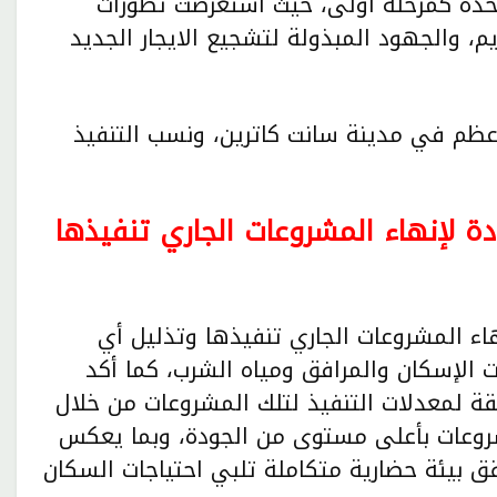
امج وحدات الايجار بواقع ١٠ الاف وحدة كمرحلة أولى، حيث استعرضت تطورات
يم، والجهود المبذولة لتشجيع الايجار الجديد
عظم في مدينة سانت كاترين، ونسب التنفيذ
ة لإنهاء المشروعات الجاري تنفيذها
اء المشروعات الجاري تنفيذها وتذليل أي
الإسكان والمرافق ومياه الشرب، كما أكد
قة لمعدلات التنفيذ لتلك المشروعات من خلال
شروعات بأعلى مستوى من الجودة، وبما يعكس
قق بيئة حضارية متكاملة تلبي احتياجات السكان