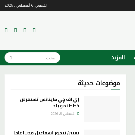
الخميس, 6 أغسطس , 2026
المزيد
موضوعات حديثة
إي اف چي فاينانس تستعرض
خطط نمو بلد
أغسطس 5, 2026
تعيين تيمور إسماعيل مديرا عاما