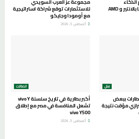
لذكاء
مجموعة عز العرب السويدي
نتير و AMD
للاستثمارات توقع شراكة استراتيجية
مع أومودا وجايكو
أغسطس 5, 2026
نقل
اتصالات
ارات ببعض
أكبر بطارية في تاريخ سلسلة vivo Y
ترازي مؤقت نتيجة
تشعل المنافسة في مصر مع إطلاق
vivo Y500
أغسطس 5, 2026