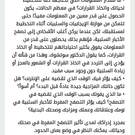
• ما مقدار المعلومات التي تحتاجها حقًا للتخطيط
لحياتك واتخاذ القرارات؟ في معظم الحالات، يكون
الحصول على قدر معين من المعلومات مفيدًا حتى
تتمكن من موازنة الإيجابيات والسلبيات أثناء التخطيط
لمستقبلك. لكن عندما يركن أغلب الأشخاص إلى تصفح
الأخبار السلبية، فإنهم بذلك يحصلون على قدر من
المعلومات يفوق بكثير احتياجاتهم للتخطيط أو اتخاذ
القرارات، كما يقول الدكتور سوتشوك. وهذا من شأنه أن
يؤدي إلى التردد في اتخاذ القرارات أو الشعور بالعجز أو
زيادة السلبية دون وجود سبب مفيد.
• كيف يؤثر فيك الوقت الذي تقضيه على الإنترنت؟ هل
تكون حالتك المزاجية جيدة عادةً قبل البدء؟ أم أسوأ؟
• ما الذي يفوتك بسبب الوقت الذي تقضيه في
التصفح؟ كيف يؤثر التصفح المفرط للأخبار السلبية في
نومك وعلاقاتك وعملك ومزاجك وصحتك البدنية؟
بمجرد إدراكك لمدى تأثير التصفح المفرط في صحتك
وحياتك، يمكنك النظر في وضع بعض الحدود.