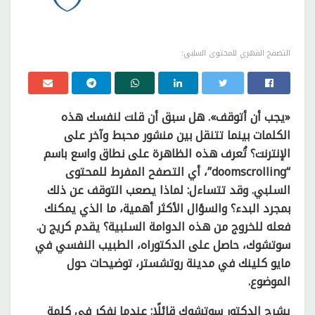
التصفح القهري للمحتوى السلبي:
«يجب أن أتوقف». هل سبق أن قلت لنفسك هذه
الكلمات بينما تتنقل بين منشور محبط وآخر على
الإنترنت؟ تُعرف هذه الظاهرة على نطاق واسع باسم
“doomscrolling”، أي التصفح المفرط للمحتوى
السلبي. وقد تتساءل: لماذا يصعب التوقف عن ذلك
بمجرد البدء؟ والسؤال الأكثر أهمية، ما الذي يمكنك
فعله للخروج من هذه الدوامة السلبية؟ يقدم كريج ن.
سوتشوك، حاصل على الدكتوراه، الطبيب النفسي في
مايو كلينك في مدينة روتشستر، توضيحات حول
الموضوع.
يشرح الدكتور سوتشوك قائلًا: عندما نفكر في كلمة