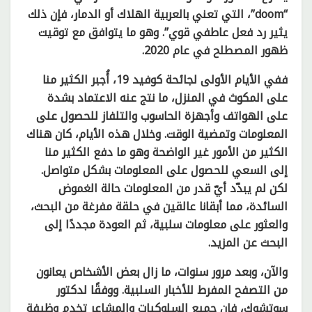
“doom”، التي تعني بالعربية الهلاك أو الدمار، فإن ذلك
يثير رد فعل عاطفي قوي”. وهو ما يتوافق مع توقيت
ظهور المصطلح في عام 2020.
ففي الأيام الأولى لجائحة كوفيد 19، أُجبر الكثير منا
على المكوث في المنزل، ما نتج عنه الاعتماد بشدة
على الهواتف وأجهزة الحاسوب والتلفاز للحصول على
المعلومات وتمضية الوقت. وخلال هذه الأيام، كان هناك
الكثير من الأمور غير الواضحة وهو ما دفع الكثير منا
إلى السعي للحصول على المعلومات بشكل متواصل.
لكن لم يبدّد أيّ قدر من المعلومات حالة الغموض
السائدة، مما أبقانا عالقين في حلقة مفرغة من البحث،
والعثور على معلومات سلبية، ثم العودة مجددًا إلى
البحث عن المزيد.
والآن، وبعد مرور سنوات، ما زال بعض الأشخاص يعانون
من التصفح المفرط للأخبار السلبية. ووفقًا لدكتور
سوتشوك، فإن جميع السلوكيات والمشاعر تخدم وظيفة