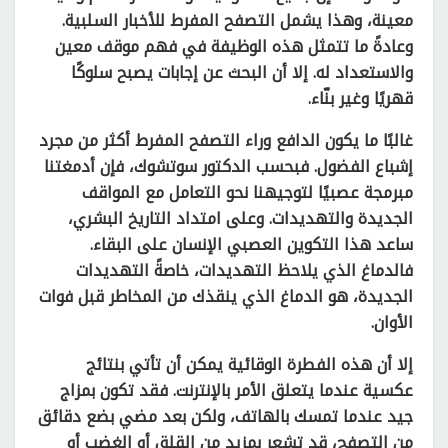
معينة، وهذا يشمل التصفح المفرط للأخبار السلبية.
وعادةً ما تتمثل هذه الوظيفة في فهم موقف معين
والاستعداد له. إلا أن البحث عن إجابات يصبح سلوكًا
قهريًا وغير بنّاء.
غالبًا ما يكون الدافع وراء التصفح المفرط أكثر من مجرد
إشباع الفضول. فبحسب الدكتور سوتشوك، فإن أدمغتنا
مبرمجة عصبيًا لتوجيهنا نحو التعامل مع المواقف
الجديدة والتهديدات. وعلى امتداد التاريخ البشري،
ساعد هذا التكوين العصبي الإنسان على البقاء.
فالدماغ الذي يلاحظ التهديدات، خاصةً التهديدات
الجديدة، هو الدماغ الذي ينقذك من المخاطر قبل فوات
الأوان.
إلا أن هذه الفطرة الوقائية يمكن أن تأتي بنتائج
عكسية عندما يتعلق الأمر بالإنترنت. فقد تكون بمزاج
جيد عندما تمسك بالهاتف، ولكن بعد مضي بضع دقائق
من التصفح، قد تشعر بمزيد من القلق أو الغضب أو