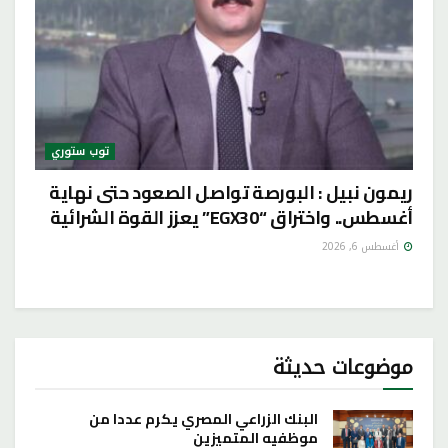
توب ستوري
ريمون نبيل : البورصة تواصل الصعود حتى نهاية
أغسطس.. واختراق “EGX30” يعزز القوة الشرائية
أغسطس 6, 2026
موضوعات حديثة
البنك الزراعي المصري يكرم عددا من
موظفيه المتميزين