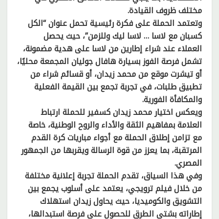
مختلف ظروف القيادة.
وتعتمد الحملة على فكرة رئيسية تحمل عنوان “الكل
كسبان مع لاسا … لاسا ليك وللزمن”، حيث يحصل
العملاء عند شراء إطارين من لاسا على هدية مضمونة،
تشمل فرصة الفوز بسيارة هافال جوليان المجمعة محليًا،
أو تيشرت موقع من محمد زيدان، أو قسائم شراء من
تطبيق طلبات، في تجربة تجمع بين القيمة الفعلية
والمكافأة الفورية.
ويعكس اختيار محمد زيدان كسفير للحملة ارتباط
العلامة بمفاهيم الثقة والأداء والروح الوطنية، خاصة
مع تزامن إطلاق الحملة مع أجواء مباريات كرة القدم
المرتقبة، بما يعزز من قوة الرسالة ويقربها من الجمهور
المصري.
وفي هذا السياق، تقدم الحملة تجربة إعلانية مختلفة
من خلال فيلم ترويجي، يعتمد على أسلوب يجمع بين
التشويق والكوميديا، حيث يحاول زيدان استهلاك
إطاراته بشتى الطرق للحصول على فرصة استبدالها،