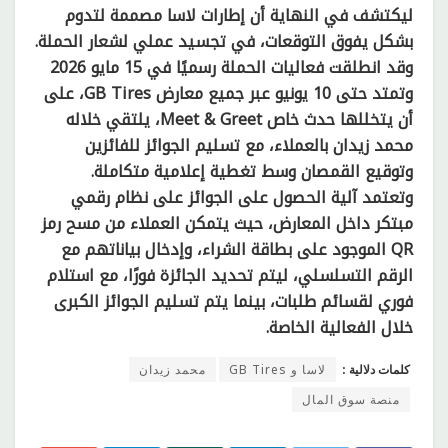
ليكتشف في النهاية أن إطارات لاسا مصممة لتدوم
بشكل يفوق التوقعات، في تجسيد عملي لشعار الحملة.
وقد انطلقت فعاليات الحملة رسميًا في 15 مايو 2026
وتمتد حتى 10 يونيو عبر جميع معارض GB Tires، على
أن يتخللها حدث خاص Meet & Greet، يلتقي خلاله
محمد زيدان بالعملاء، مع تسليم الجوائز للفائزين
وتوقيع القمصان وسط تغطية إعلامية متكاملة.
وتعتمد آلية الحصول على الجوائز على نظام رقمي
مبتكر داخل المعارض، حيث يتمكن العملاء من مسح رمز
QR الموجود على بطاقة الشراء، وإدخال بياناتهم مع
الرقم التسلسلي، ليتم تحديد الجائزة فورًا، مع استلام
فوري لقسائم طلبات، بينما يتم تسليم الجوائز الكبرى
خلال الفعالية الخاصة.
كلمات دلالية :
لاسا و GB Tires
محمد زيدان
منصة سوق المال