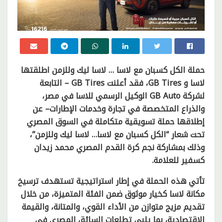
حملة الكل كسبان مع لاسا … لاسا ليك وللزمن اطلقتها
لاسا و GB Tires، فقد أعلنت GB Tires – التابعة
لشركة GB Auto الوكيل الرسمي للاسا في مصر،
والذراع المتخصصة في تجارة وخدمات الإطارات– عن
إطلاقها حملة تسويقية متكاملة في السوق المصري
تحت شعار “الكل كسبان مع لاسا… لاسا ليك وللزمن”،
وذلك بمشاركة نجم كرة القدم المصري محمد زيدان
كسفير للعلامة.
تأتي هذه الحملة في إطار استراتيجية تستهدف ترسيخ
مكانة لاسا كخيار موثوق ضمن الفئة المتميزة، من خلال
تقديم مزيج متوازن من الأداء القوي، والمتانة، والقيمة
الاقتصادية، بما يلبي تطلعات السائق المصري في