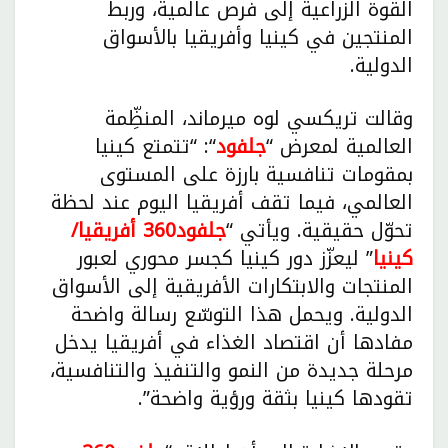
القوة الزراعية إلى فرص عالمية، وربط
المنتجين في كينيا وأفريقيا بالأسواق
الدولية.
وقالت تريكسي لوه ميرماند، المنظِّمة
العالمية لمعرض “
جلفود
“: “تتمتع كينيا
بمقومات تنافسية بارزة على المستوى
العالمي، فيما تقف أفريقيا اليوم عند لحظة
تحوّل حقيقية. ويأتي “
جلفود360 أفريقيا/
كينيا
” ليعزّز دور كينيا كجسر محوري لعبور
المنتجات والابتكارات الأفريقية إلى الأسواق
الدولية. ويحمل هذا التوسّع رسالة واضحة
مفادها أن اقتصاد الغذاء في أفريقيا يدخل
مرحلة جديدة من النمو والتنفيذ والتنافسية،
تقودها كينيا بثقة ورؤية واضحة”.