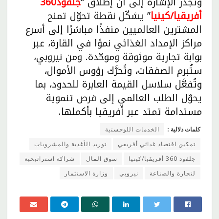
وتجدر الإشارة إلى أن إطلاق “
جلفود360
أفريقيا/كينيا
” يشكّل نقطة تحوّل تمنح
المشترين العالميين منفذًا مباشرًا إلى أسرع
مراكز الإمداد الغذائي نموًا في القارة، عبر
بوابة تجارية موثوقة وموحّدة. ومن نيروبي،
ستُبرم الصفقات، وتُحرَّك رؤوس الأموال،
وتُفعَّل سلاسل القيمة العابرة للحدود، بما
يحوّل الطلب العالمي إلى فرص تنموية
مستدامة تمتد عبر أفريقيا بأكملها.
كلمات دلالية :
الخدمات اللوجستية
تمكين اقتصاد غذائي أفريقي
توريد الأغذية والمشروبات
جلفود 360 أفريقيا/كينيا
سوق المال
شراكة استراتيجية
لتجارة والصناعة
نيروبي
وزارة الاستثمار