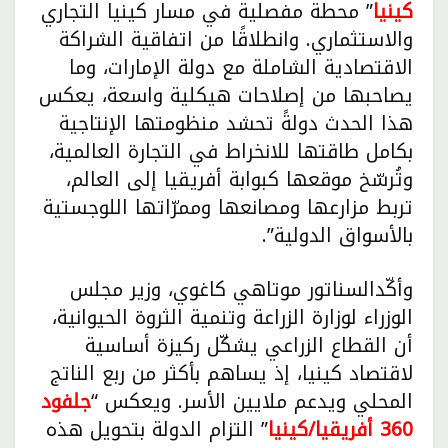
كينيا
” محطة مفصلية في مسار كينيا التجاري
والاستثماري. وانطلاقًا من اتفاقية الشراكة
الاقتصادية الشاملة مع دولة الإمارات، وما
يصاحبها من إصلاحات هيكلية واسعة، يعكس
هذا الحدث دولةً تحشد منظومتها الإنتاجية
بكامل طاقتها للانخراط في التجارة العالمية،
وتُرسّخ موقعها كبوابة أفريقيا إلى العالم،
تربط مزارعها ومصانعها وممرّاتها اللوجستية
بالأسواق الدولية”.
وأكّدالسناتور موتاهي كاغوي، وزير مجلس
الوزراء لوزارة الزراعة وتنمية الثروة الحيوانية،
أن القطاع الزراعي يشكّل ركيزة أساسية
لاقتصاد كينيا، إذ يساهم بأكثر من ربع الناتج
المحلي ويدعم ملايين الأسر. ويعكس “
جلفود
360 أفريقيا/كينيا
” التزام الدولة بتحويل هذه