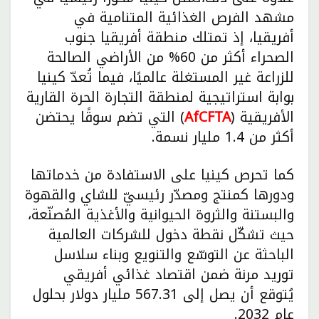
مشهد الفرص الغذائية المتنامية في
أفريقيا، إذ تمتلك منطقة أفريقيا جنوب
الصحراء أكثر من 60% من الأراضي الصالحة
للزراعة غير المستغلة عالميًا، فيما تُعدّ كينيا
بوابة استراتيجية لمنطقة التجارة الحرة القارية
الأفريقية (
AfCFTA
) التي تضم سوقًا يحتضن
أكثر من 1.4 مليار نسمة.
كما تحرص كينيا على الاستفادة من خدماتها
ودورها كمنتج ومصدّر رئيسيّ للشاي والقهوة
والبستنة والثروة الحيوانية والأغذية المُصنّعة،
حيث تشكّل نقطة دخول للشركات العالمية
الباحثة عن التوسّع والتنويع وبناء سلاسل
توريد مرنة ضمن اقتصاد غذائي أفريقي
يُتوقع أن يصل إلى 567.31 مليار دولار بحلول
عام 2032.