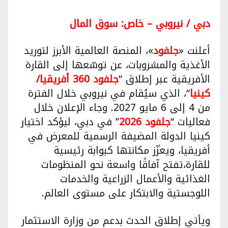
دبي / نيروبي – خاص: سوق المال
أعلنت «
جلفود
»، المنصة العالمية الأبرز لتوريد
الأغذية والمشروبات، عن توسّعها إلى القارة
الأفريقية عبر إطلاق “
جلفود 360 أفريقيا/
كينيا
“، الذي سيُقام في نيروبي خلال الفترة
من 4 إلى 6 مايو 2027. وجاء الإعلان خلال
فعاليات “
جلفود 2026
” في دبي، ليؤكد اختيار
كينيا الدولة المضيفة الرسمية للمعرض في
أفريقيا، ويعزّز مكانتها كبوابة رئيسية
للقارة،تفتح آفاقًا واسعة نحو المنظومات
الغذائية والأعمال الزراعية والخدمات
اللوجستية والابتكار على مستوى العالم.
ويأتي إطلاق الحدث بدعم من وزارة الاستثمار