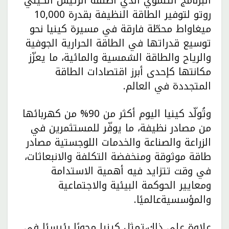
البرنامج التنموي الذي أطلقه الرئيس الكيني
روتو لتوفير الطاقة النظيفة بقدرة 10,000
ميغاواط محطّة فارقة في مسيرة كينيا نحو
توسيع قدراتها في الطاقة الحرارية الجوفية
والرياح والطاقة الشمسية والمائية، ما يعزّز
مكانتها كإحدى أبرز اقتصادات الطاقة
المتجددة في العالم.
وتُولّد كينيا اليوم أكثر من 90% من كهربائها
من مصادر نظيفة، ما يوفّر للمستثمرين في
الزراعة والصناعة والخدمات اللوجستية مصادر
طاقة موثوقة ومنخفضة التكلفة والانبعاثات،
في وقت تتزايد فيه أهمية الاستدامة
ومعايير الحوكمة البيئية والاجتماعية
والمؤسسيةعالميًا.
علاوة على ذلك،تمثل كينيا محورًا رئيسيًا في