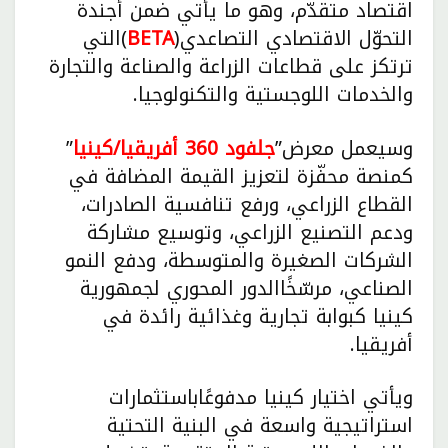
اقتصاد متقدّم، وهو ما يأتي ضمن أجندة
التحوّل الاقتصادي التصاعدي(
BETA
)التي
ترتكز على قطاعات الزراعة والصناعة والتجارة
والخدمات اللوجستية والتكنولوجيا.
وسيعمل معرض”
جلفود 360
أفريقيا/كينيا
”
كمنصة محفّزة لتعزيز القيمة المضافة في
القطاع الزراعي، ورفع تنافسية الصادرات،
ودعم التصنيع الزراعي، وتوسيع مشاركة
الشركات الصغيرة والمتوسطة، ودفع النمو
الصناعي، مرسّخًاالدور المحوري لجمهورية
كينيا كبوابة تجارية وغذائية رائدة في
أفريقيا.
ويأتي اختيار كينيا مدفوعًاباستثمارات
استراتيجية واسعة في البنية التحتية