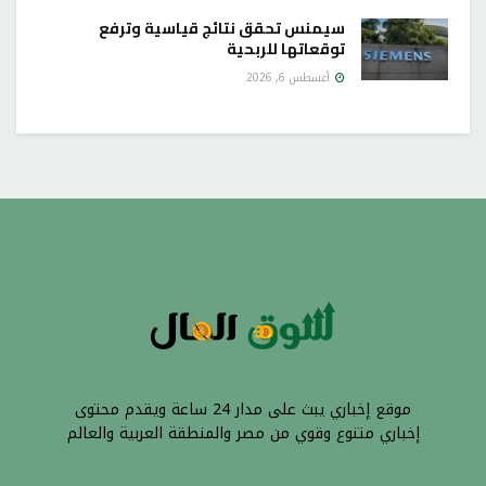
سيمنس تحقق نتائج قياسية وترفع
توقعاتها للربحية
أغسطس 6, 2026
موقع إخباري يبث على مدار 24 ساعة ويقدم محتوى
إخباري متنوع وقوي من مصر والمنطقة العربية والعالم