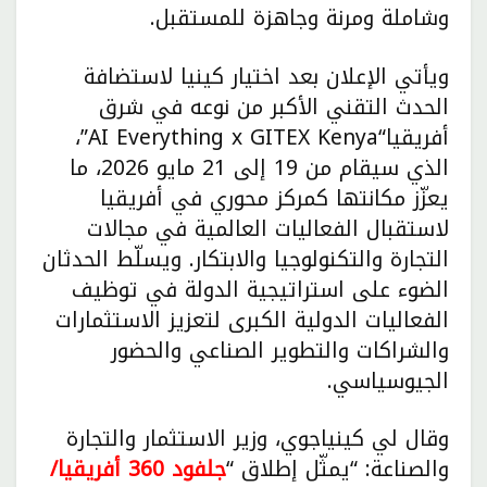
وشاملة ومرنة وجاهزة للمستقبل.
ويأتي الإعلان بعد اختيار كينيا لاستضافة
الحدث التقني الأكبر من نوعه في شرق
أفريقيا“AI Everything x GITEX Kenya”،
الذي سيقام من 19 إلى 21 مايو 2026، ما
يعزّز مكانتها كمركز محوري في أفريقيا
لاستقبال الفعاليات العالمية في مجالات
التجارة والتكنولوجيا والابتكار. ويسلّط الحدثان
الضوء على استراتيجية الدولة في توظيف
الفعاليات الدولية الكبرى لتعزيز الاستثمارات
والشراكات والتطوير الصناعي والحضور
الجيوسياسي.
وقال لي كينياجوي، وزير الاستثمار والتجارة
والصناعة: “يمثّل إطلاق “
جلفود 360
أفريقيا/