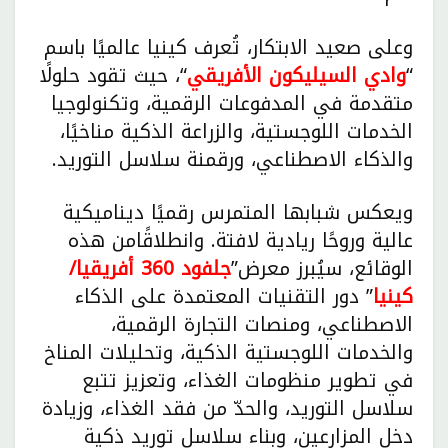
وعلى صعيد الابتكار، تُعرف كينيا عالميًا باسم
“
وادي السيليكون الأفريقي
“، حيث تقود حلولًا
متقدمة في المدفوعات الرقمية، وتكنولوجيا
الخدمات اللوجستية، والزراعة الذكية مناخيًا،
والذكاء الاصطناعي، ورقمنة سلاسل التوريد.
ويعكس شبابها المتمرس رقميًا ديناميكية
عالية وروحًا ريادية لافتة. وانطلاقًامن هذه
الوقائع، سيُبرز معرض”
جلفود 360
أفريقيا/
كينيا
” دور التقنيات المعتمدة على الذكاء
الاصطناعي، ومنصات التجارة الرقمية،
والخدمات اللوجستية الذكية، وتحليلات المناخ
في تطوير منظومات الغذاء، وتعزيز تتبع
سلاسل التوريد، والحدّ من فقد الغذاء، وزيادة
دخل المزارعين، وبناء سلاسل توريد ذكية