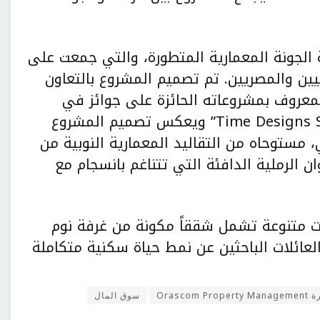
 الجونة المعمارية المتطورة، والتي جمعت على
يين العالميين والمصريين. تم تصميم المشروع بالتعاون
يو الهندسة المعمارية”block722″، والمعروف بمشروعاته الحائزة على جوائز في
قطاعي الضيافة والسكن، بالاشتراك مع “Time Designs Studio” ويعكس تصميم المشروع
، مستوحاه من التقاليد المعمارية النوبية من
ان الرملية الدافئة التي تتناغم بانسجام مع
حدات متنوعة تشمل شققاً مكونة من غرفة نوم
العائلات الباحثين عن نمط حياة سكنية متكاملة
Orascom P
سوق المال