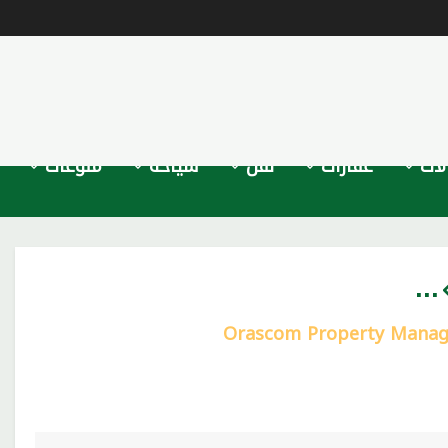
لات
عقارات
نقل
سياحة
منوعات
 …