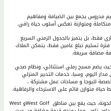
يم مدروس يجمع بين الضيافة ومفاهيم
 متكاملة ومتوازنة تعكس أسلوب حياة راقي.
ري فقط، بل يتميز بالجدول الزمني السريع
ع فترة تسليم تبلغ عامين فقط، يتمكن الملاك
مة مضافة سريعة.
، حيث يضم مسبح رملي استثنائي، ونظام صحي
ار اليوم، وسبا، خدمات التدبير المنزلي
خصصة لليوجا و مساحات عمل مشتركة ،
حياة متوازن قائم على الاسترخاء والرفاهية.
ويتمتع المشروع بموقع مركزي استراتيجي في الجونة، حيث يقع بين مناطق West Golfو West
ب من منطقة الداون تاون، مما يمنحه قيمة مضافة من حيث