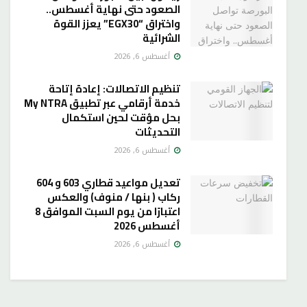
الصعود حتى نهاية أغسطس..
واختراق “EGX30” يعزز القوة
الشرائية
أغسطس 6, 2026
تنظيم الاتصالات: إعادة إتاحة
خدمة أرقامي عبر تطبيق My NTRA
بحل مؤقت لحين استكمال
التحديثات
أغسطس 6, 2026
تعديل مواعيد قطاري 603 و 604
ركاب ( بنها / منوف) والعكس
اعتبارًا من يوم السبت الموافق 8
أغسطس 2026
أغسطس 6, 2026