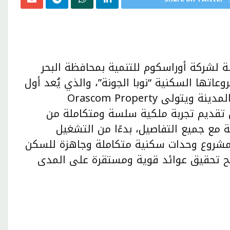
ملة لشركة أوراسكوم للتنمية بمحافظة البحر
تها السكنية “نوبا الجونة”، والذي يُعد أول
مشروع للشقق الفندقية متكاملة الخدمات في المدينة ويتولى Orascom Property
ع، بما يضمن تقديم تجربة ملكية سلسة ومتكاملة من
ة مع جميع التفاصيل، بدءًا من التشغيل
ر المشروع وحدات سكنية متكاملة وجاهزة للسكن
تتيح تحقيق عوائد قوية ومستقرة على المدى