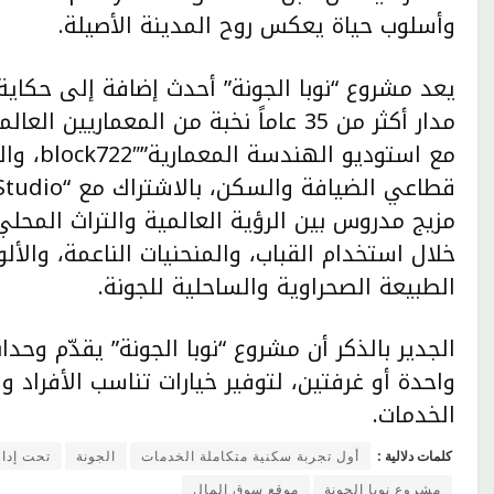
وأسلوب حياة يعكس روح المدينة الأصيلة.
يعد مشروع “نوبا الجونة” أحدث إضافة إلى حكاية
مدار أكثر من 35 عاماً نخبة من المعمار
مع استود
مزيج مدروس بين الرؤية العالمية والتراث المحلي
خلال استخدام القباب، والمنحنيات الناعمة، والألو
الطبيعة الصحراوية والساحلية للجونة.
الجدير بالذكر أن مشروع “نوبا الجونة” يقدّم و
واحدة أو غرفتين، لتوفير خيارات تناسب الأفراد و
الخدمات.
كلمات دلالية :
أول تجربة سكنية متكاملة الخدمات
الجونة
تحت إدارة roperty Management
مشروع نوبا الجونة
موقع سوق المال