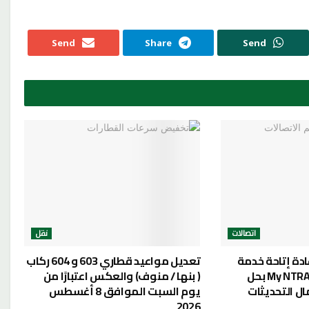
Send
Share
Send
اتصالات
نقل
ادة إتاحة خدمة
تعديل مواعيد قطاري 603 و 604 ركاب
أرقامي عبر تطبيق My NTRA بحل
( بنها / منوف) والعكس اعتبارًا من
ل التحديثات
يوم السبت الموافق 8 أغسطس
2026