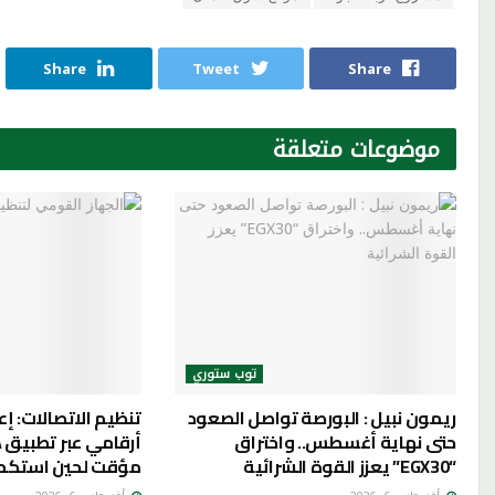
Share
Tweet
Share
موضوعات
متعلقة
توب ستوري
ريمون نبيل : البورصة تواصل الصعود
تنظيم الاتصالات: إع
حتى نهاية أغسطس.. واختراق
“EGX30” يعزز القوة الشرائية
مؤقت لحين استكما