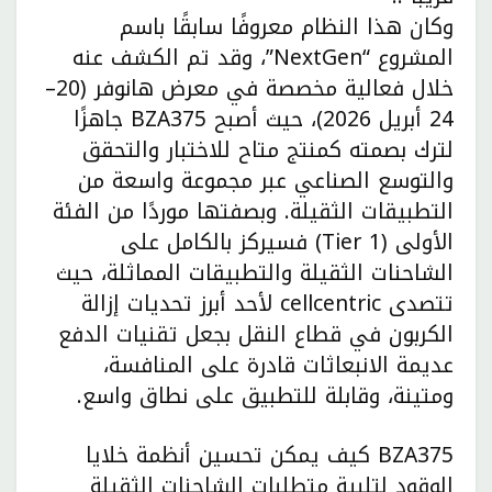
وكان هذا النظام معروفًا سابقًا باسم
المشروع “NextGen”، وقد تم الكشف عنه
خلال فعالية مخصصة في معرض هانوفر (20–
24 أبريل 2026)، حيث أصبح BZA375 جاهزًا
لترك بصمته كمنتج متاح للاختبار والتحقق
والتوسع الصناعي عبر مجموعة واسعة من
التطبيقات الثقيلة. وبصفتها موردًا من الفئة
الأولى (Tier 1) فسيركز بالكامل على
الشاحنات الثقيلة والتطبيقات المماثلة، حيث
تتصدى cellcentric لأحد أبرز تحديات إزالة
الكربون في قطاع النقل بجعل تقنيات الدفع
عديمة الانبعاثات قادرة على المنافسة،
ومتينة، وقابلة للتطبيق على نطاق واسع.
BZA375 كيف يمكن تحسين أنظمة خلايا
الوقود لتلبية متطلبات الشاحنات الثقيلة