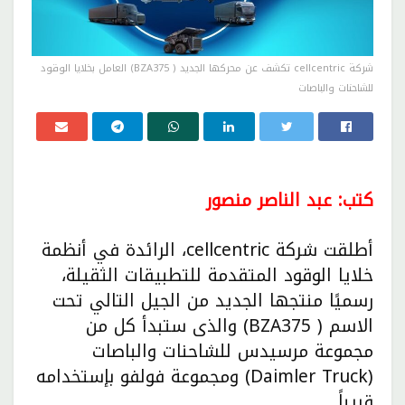
شركة cellcentric تكشف عن محركها الجديد ( BZA375) العامل بخلايا الوقود
للشاحنات والباصات
كتب: عبد الناصر منصور
أطلقت شركة cellcentric، الرائدة في أنظمة
خلايا الوقود المتقدمة للتطبيقات الثقيلة،
رسميًا منتجها الجديد من الجيل التالي تحت
الاسم ( BZA375) والذى ستبدأ كل من
مجموعة مرسيدس للشاحنات والباصات
(Daimler Truck) ومجموعة فولفو بإستخدامه
قريباً ..