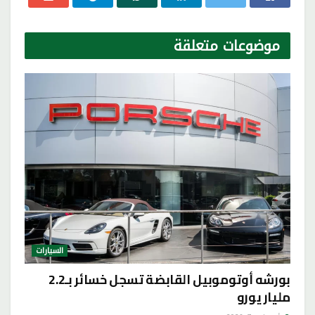
موضوعات
متعلقة
السيارات
بورشه أوتوموبيل القابضة تسجل خسائر بـ2.2
مليار يورو