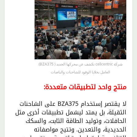
شركة cellcentric تكشف عن محركها الجديد ( BZA375)
العامل بخلايا الوقود للشاحنات والباصات
منتج واحد لتطبيقات متعددة:
لا يقتصر إستخدام BZA375 على الشاحنات
الثقيلة، بل يمتد ليشمل تطبيقات أخرى مثل
الحافلات، وتوليد الطاقة الثابت، والسكك
الحديدية، والتعدين. وتتيح مواصفاته