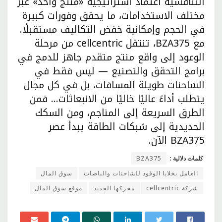
التنافسية اعتماد استراتيجية «منتج واحد» عبر
مختلف الاستخدامات، ما يحقق وفورات كبيرة
في الحجم وإمكانية خفض التكاليف مستقبلًا.
مع BZA375، تنتقل cellcentric من مرحلة
الوعود إلى واقع منتج متقدم جاهز للدمج في
برامج التحقق والتصنيع — ليس فقط في
الشاحنات طويلة المسافات، بل في كل مجال
يتطلب أداءً عاليًا خاليًا من الانبعاثات… فمن
الطرق السريعة إلى المناجم، ومن السكك
الحديدية إلى شبكات الطاقة يبدأ عصر
BZA375 الآن.
كلمات دلالية :
BZA375
العامل بخلايا الوقود للشاحنات والباصات
سوق المال
شركة cellcentric
محركها الجديد
موقع سوق المال