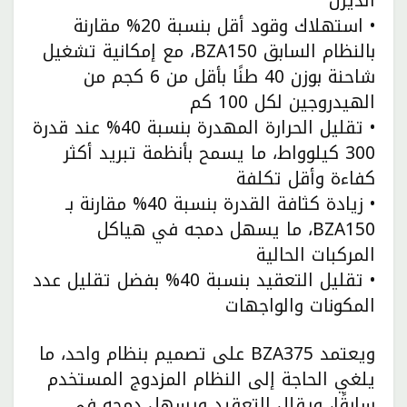
الديزل
• استهلاك وقود أقل بنسبة 20% مقارنة
بالنظام السابق BZA150، مع إمكانية تشغيل
شاحنة بوزن 40 طنًا بأقل من 6 كجم من
الهيدروجين لكل 100 كم
• تقليل الحرارة المهدرة بنسبة 40% عند قدرة
300 كيلوواط، ما يسمح بأنظمة تبريد أكثر
كفاءة وأقل تكلفة
• زيادة كثافة القدرة بنسبة 40% مقارنة بـ
BZA150، ما يسهل دمجه في هياكل
المركبات الحالية
• تقليل التعقيد بنسبة 40% بفضل تقليل عدد
المكونات والواجهات
ويعتمد BZA375 على تصميم بنظام واحد، ما
يلغي الحاجة إلى النظام المزدوج المستخدم
سابقًا، ويقلل التعقيد ويسهل دمجه في