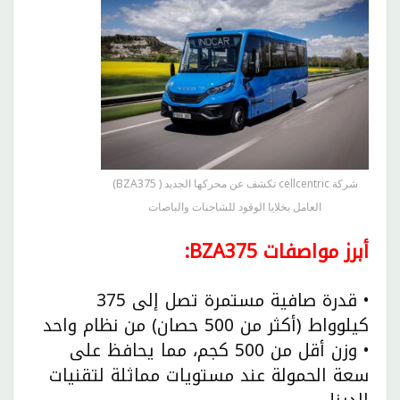
شركة cellcentric تكشف عن محركها الجديد ( BZA375)
العامل بخلايا الوقود للشاحنات والباصات
أبرز مواصفات BZA375:
• قدرة صافية مستمرة تصل إلى 375
كيلوواط (أكثر من 500 حصان) من نظام واحد
• وزن أقل من 500 كجم، مما يحافظ على
سعة الحمولة عند مستويات مماثلة لتقنيات