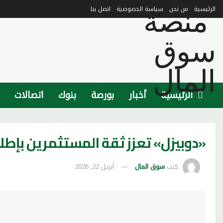
الرئيسية
من نحن
سياسة الخصوصية
اتصل بنا
الرئيسية
أخبار
بورصة
بنوك
اتصالات
«دوبيزل» تعزز ثقة المستثمرين بإطلاق «TruEstimate» ال
كتب
سوق المال
أبريل 22, 2026