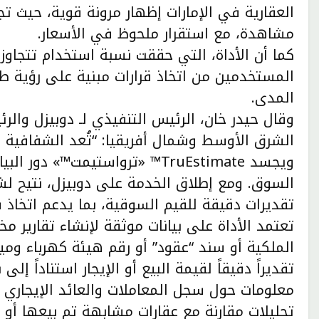
مشاهدة، مع استقرار ملحوظ في الأسعار.
المستخدمين من اتخاذ قرارات مبنية على رؤية طويل
المدى.
وقال حيدر خان، الرئيس التنفيذي لـ دوبيزل وا
الشرق الأوسط وشمال أفريقيا: “تُعد الشفافية إح
ويجسد TruEstimate™ «ترواستيمت™
السوق. ومع إطلاق الخدمة على دوبيزل، نتيح ل
تقديرات دقيقة للقيم السوقية، بما يدعم اتخاذ قر
تعتمد الأداة على بيانات موثقة لإنشاء تقارير 
الملكية أو سند “عقود” أو رقم هيئة كهرباء وميا
تقديراً دقيقاً لقيمة البيع أو الإيجار استناداً إلى
معلومات حول سجل المعاملات والعائد الإيجاري
تحليلات مقارنة مع عقارات مشابهة تم بيعها أو ت