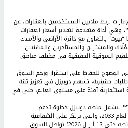
إمارات لربط ملايين المستخدمين بالعقارات، عن
لاق وتبني أداة “ترواستيمت™” TruEstimate™، وهي أداة متقدمة لتقدير أسعار العقارات
“بيوت” بالتعاون مع دائرة الأراضي والأملاك
ُلّاك والمشترين والمستأجرين والمهنيين
لقيم السوقية الحقيقية في مختلف مناطق
لى الوضوح للحفاظ على استقرار وزخم السوق.
وطلبات حقيقية، تسهم دوبيزل في تعزيز ثقة
ة استثمارية آمنة على مستوى العالم، حتى في
يمثل توسيع نطاق “ترواستيمت™” TruEstimate™ ليشمل منصة دوبيزل خطوة تدعم
مستهدفات استراتيجية قطاع العقارات في دبي لعام 2033، والتي ترتكز على الشفافية
وسهولة الوصول إلى البيانات. ووفقاً لبيانات المنصة حتى 13 أبريل 2026؛ تواصل السوق