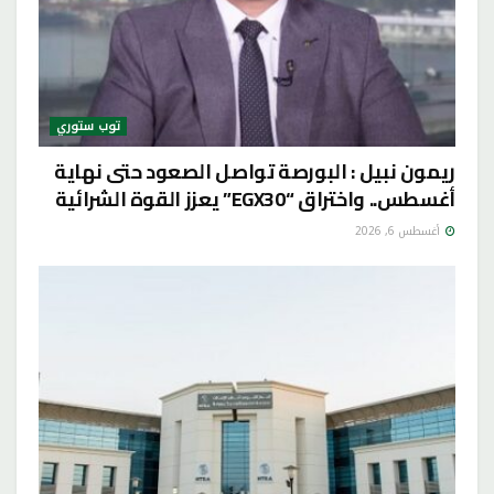
توب ستوري
ريمون نبيل : البورصة تواصل الصعود حتى نهاية
أغسطس.. واختراق “EGX30” يعزز القوة الشرائية
أغسطس 6, 2026