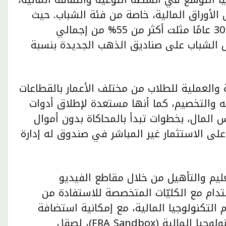
الأوراق المالية، خاصة من فئة الشباب. حيث
كشفت الإحصائيات أن الفئة العمرية من 18 إلى 30 عامًا مثلت أكثر من 55% من إجمالي
لجدد في البورصة عام 2024، وإقبال الشباب على صناديق الذهب الجديدة بنسبة
والعملية للطلاب من مختلف الأعمار بالقطاعات
ه والتخصيم، كما أنها مستعدة لإطلاق أدوات
لمال، بخطوات تبدأ بالمحاكاة بدون أموال
لى الاستثمار غير المباشر في صندوق له إدارة
عليم والتأهيل من خلال مقاطع الفيديو
تدام مع الكليّات المتخصصة للاستفادة من
 التكنولوجيا المالية، مع إمكانية استضافة
الأفكار الأفضل في مختبر الهيئة لتطبيقات التكنولوجيا المالية (FRA Sandbox)، لصقل