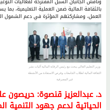
وناقش الجانبان السبل المقترحة لفعاليات التوعي
بالثقافة المالية ضمن العملية التعليمية، بما
العمل، ومشاركتهم المؤثرة في دعم الشمول الما
وزير التعليم العالي يبحث مع رئيس الرقابة المالية آليات نشر
الثقافة المالية لطلاب الجامعات وفرص الاستفادة من الأنشطة
غير المصرفية
د. عبدالعزيز قنصوة: حريصون عل
الحياتية لدعم جهود التنمية ا