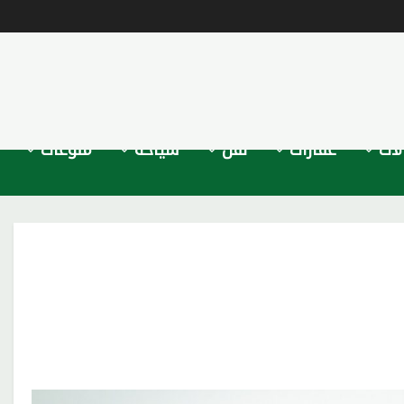
لات
عقارات
نقل
سياحة
منوعات