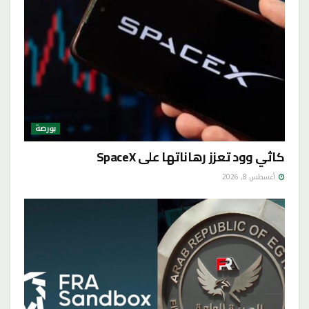
بورصة
كاثي وود تعزز رهاناتها على SpaceX
أغسطس 8, 2026