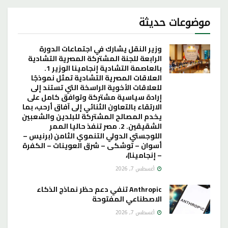
موضوعات حديثة
وزير النقل يشارك في اجتماعات الدورة
الرابعة للجنة المشتركة المصرية التشادية
بالعاصمة التشادية إنجامينا الوزير 1.
العلاقات المصرية التشادية تمثل نموذجًا
للعلاقات الأخوية الراسخة التي تستند إلى
إرادة سياسية مشتركة وتوافق كامل على
الارتقاء بالتعاون الثنائي إلى آفاق أرحب، بما
يخدم المصالح المشتركة للبلدين والشعبين
الشقيقين. 2. مصر تنفذ حاليا الممر
اللوجستي الدولي التنموي الثامن (برنيس –
أسوان – توشكى – شرق العوينات – الكفرة
– إنجامينا)،
أغسطس 7, 2026
Anthropic تنفي دعم حظر نماذج الذكاء
الاصطناعي المفتوحة
أغسطس 7, 2026