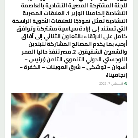
للجنة المشتركة المصرية التشادية بالعاصمة
التشادية إنجامينا الوزير 1. العلاقات المصرية
التشادية تمثل نموذجًا للعلاقات الأخوية الراسخة
التي تستند إلى إرادة سياسية مشتركة وتوافق
كامل على الارتقاء بالتعاون الثنائي إلى آفاق
أرحب، بما يخدم المصالح المشتركة للبلدين
والشعبين الشقيقين. 2. مصر تنفذ حاليا الممر
اللوجستي الدولي التنموي الثامن (برنيس –
أسوان – توشكى – شرق العوينات – الكفرة –
إنجامينا)،
أغسطس 7, 2026