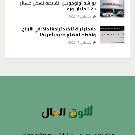
بورشه أوتوموبيل القابضة تسجل خسائر
بـ2.2 مليار يورو
أغسطس 7, 2026
دايملر تراك تتكبد تراجعًا حادًا في الأرباح
وتخطط لمصنع جديد بأمريكا
أغسطس 7, 2026
موقع إخباري يبث على مدار 24 ساعة ويقدم محتوى