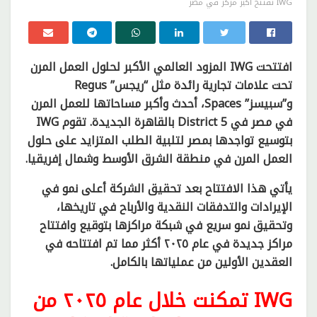
IWG تفتتح أكبر مركز في مصر
افتتحت IWG المزود العالمي الأكبر لحلول العمل المرن
تحت علامات تجارية رائدة مثل “ريجس” Regus
و”سبيسز” Spaces، أحدث وأكبر مساحاتها للعمل المرن
في مصر في District 5 بالقاهرة الجديدة. تقوم IWG
بتوسيع تواجدها بمصر لتلبية الطلب المتزايد على حلول
العمل المرن في منطقة الشرق الأوسط وشمال إفريقيا.
يأتي هذا الافتتاح بعد تحقيق الشركة أعلى نمو في
الإيرادات والتدفقات النقدية والأرباح في تاريخها،
وتحقيق نمو سريع في شبكة مراكزها بتوقيع وافتتاح
مراكز جديدة في عام ٢٠٢٥ أكثر مما تم افتتاحه في
العقدين الأولين من عملياتها بالكامل.
IWG تمكنت خلال عام ٢٠٢٥ من