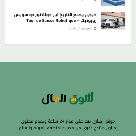
جيجي يصنع التاريخ في جولة تور دو سويس
روبوتيك – Tour de Suisse Robotique
أغسطس 7, 2026
موقع إخباري يبث على مدار 24 ساعة ويقدم محتوى
إخباري متنوع وقوي من مصر والمنطقة العربية والعالم