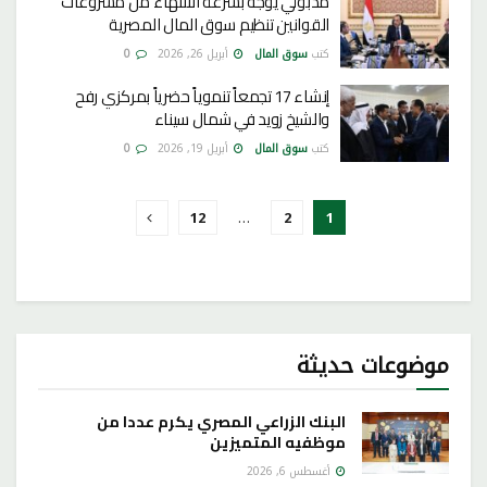
مدبولي يوجه بسرعة الانتهاء من مشروعات
القوانين تنظيم سوق المال المصرية
كتب
سوق المال
أبريل 26, 2026
0
إنشاء 17 تجمعاً تنموياً حضرياً بمركزي رفح
والشيخ زويد في شمال سيناء
كتب
سوق المال
أبريل 19, 2026
0
12
…
2
1
موضوعات حديثة
البنك الزراعي المصري يكرم عددا من
موظفيه المتميزين
أغسطس 6, 2026