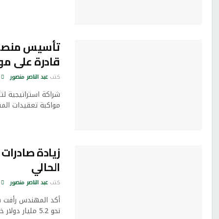
تأسيس منصة ح
قادرة على مو
كتب
عبد الناصر منصور
شراكة استراتيجية لت
مواكبة تعقيدات المشه
الحالي
كتب
عبد الناصر منصور
أكد المهندس رأفت هن
نحو 5.2 مليار دولار خلال العام الماضي ...