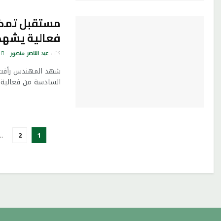
فعالية يشهده
كتب
عبد الناصر منصور
شهد المهندس رأفت هن
السادسة من فعالية «
…
2
1