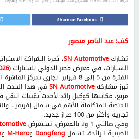
شركة «SN Automotive» تستعرض أحدث موديلات Dongfeng وM-Hero وVoyah
Share on Facebook
كتب: عبد الناصر منصور
تشارك
SN Automotive
، ثمرة الشراكة الاسترا
السيارات، في معرض مصر الدولي للسيارات (
026
الفترة من 5 إلى 8 فبراير الجاري بمركز القاهرة الدولي للمؤتمرات في مدينة نصر.
تبرز مشاركة
SN Automotive
مربع، مكانتها كوكيل رائد لأحدث تقنيات النق
تجارية وأكثر من 100 طراز جديد.
وفي صالتي 1 و2 بالمعرض، تستعرض
tomotive
الصينية الرائدة، تشمل
Dongfeng
و
M-Hero
و
h