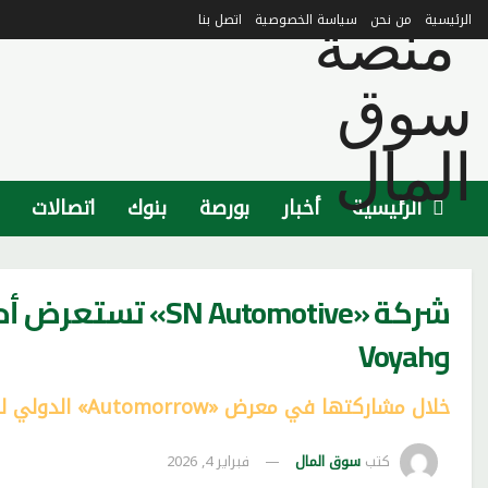
الرئيسية
من نحن
سياسة الخصوصية
اتصل بنا
الرئيسية
أخبار
بورصة
بنوك
اتصالات
وVoyah
خلال مشاركتها في معرض «Automorrow» الدولي للسيارات
كتب
سوق المال
فبراير 4, 2026