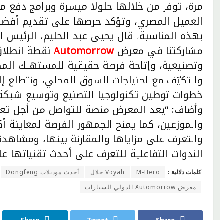
مرة، توفر من خلالها حلولا ميسرة وبرامج دفع 
العميل المصري، وتؤكد حرصها على تقديم أفض
بهذه المناسبة، قال يحيى عبد الحليم، الرئيس 
مشاركتنا في معرض
Automorrow
نقطة انطلا
وتصنيعية، وإتاحة فرصة حقيقية للمستهلك المصر
والتكيّف مع احتياجات السوق المحلي، ونتطلع إل
خطوات توطين تكنولوجيا التصنيع وتوسيع شبكة ا
وأضاف: “يعد المعرض منصة للتواصل من أجل تعزي
والموزعين، كما يمنح الجمهور الفرصة لمعاينة أكب
والتعرف على مزاياها والمقارنة بينها، ومشاهدة 
الندوات التفاعلية للتعرف على أحدث تقنياتها عال
كلمات دلالية :
M-Hero
Voyah خلال
أحدث موديلات Dongfeng
معرض Automorrow الدولي للسيارات
Share
Tweet
Share