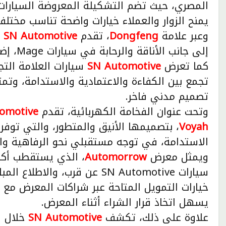
المصري، حيث تضم التشكيلة المعروضة السيارات ا
يمنح الزوار والعملاء خيارات واضحة تناسب مختلف
وعبر علامة
Dongfeng
، تقدم
SN Automotive
ا
إلى جانب الأناقة والرحابة في سيارات Mage، إضافة إلى السيارة الكهربائية العصرية Box.
كما تعرض
SN Automotive
سيارات العلامة التج
تجمع بين الكفاءة والاعتمادية والاستدامة، وتم
تصميم مدني فاخر.
وتحت عنوان الفخامة الكهربائية، تقدم
SN Automotive
Voyah
، بتصميمها الأنيق والمتطور، والتي توفر
الاستدامة، في توجه مستقبلي نحو الرفاهية والت
ويمثل معرض
Automorrow
سيارات SN Automotive عن قرب،
خيارات التمويل المتاحة عبر شراكات المعرض مع 
يسهل اتخاذ قرار الشراء أثناء المعرض.
علاوة على ذلك، تكشف
SN Automotive
خلال ا