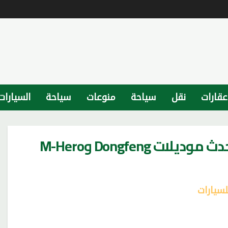
عقارات
نقل
سياحة
منوعات
سياحة
السيارات
شركة «SN Automotive» تستعرض أحدث موديلات Dongfeng وM-Hero