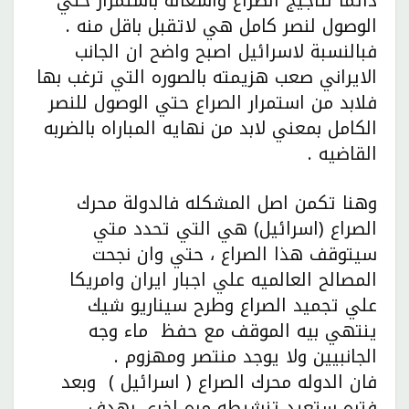
دائما لتأجيج الصراع واشعاله باستمرار حتي
الوصول لنصر كامل هي لاتقبل باقل منه .
فبالنسبة لاسرائيل اصبح واضح ان الجانب
الايراني صعب هزيمته بالصوره التي ترغب بها
فلابد من استمرار الصراع حتي الوصول للنصر
الكامل بمعني لابد من نهايه المباراه بالضربه
القاضيه .
وهنا تكمن اصل المشكله فالدولة محرك
الصراع (اسرائيل) هي التي تحدد متي
سيتوقف هذا الصراع ، حتي وان نجحت
المصالح العالميه علي اجبار ايران وامريكا
علي تجميد الصراع وطرح سيناريو شيك
ينتهي بيه الموقف مع حفظ ماء وجه
الجانبيين ولا يوجد منتصر ومهزوم .
فان الدوله محرك الصراع ( اسرائيل ) وبعد
فتره ستعيد تنشيطه مره اخري بهدف