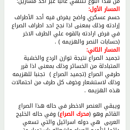
من هذا النوع تنتهي غالباً عبر أحد مسارين:
المسار الأول:
حسم عسكري واضح يفرض فيه أحد الأطراف
إرادته وذلك بمعنى اذا نجح احد اطراف الصراع
في فرض ارادته بالقوه علي الطرف الاخر
(حسابات النصر والهزيمه ) .
المسار الثاني:
تجميد الصراع نتيجة توازن الردع والخشية
المتبادلة من الخسائر وذلك بمعنى اذا قرر
طرفي الصراع (تجميد الصراع ) تجنبا للهزيمه
وذلك لاستشعار وخوف كل طرف من احتمالات
هذه الهزيمه .
ويبقي العنصر الاخطر في حاله هذا الصراع
القائم وهو (
محرك الصراع
) وفي حاله الخليج
العربى هي دوله اسرائيل والتي تسعي