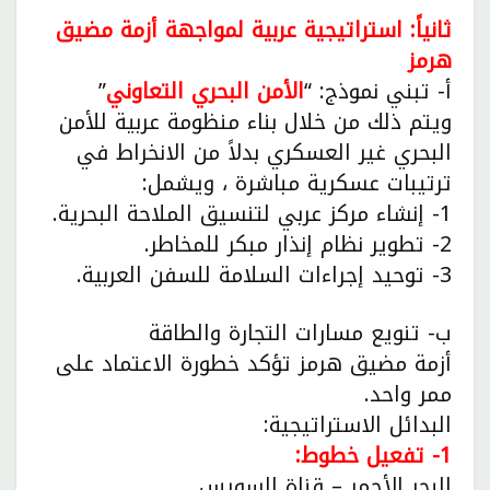
ثانياً: استراتيجية عربية لمواجهة أزمة مضيق
هرمز
أ- تبني نموذج: “
الأمن البحري التعاوني
”
ويتم ذلك من خلال بناء منظومة عربية للأمن
البحري غير العسكري بدلاً من الانخراط في
ترتيبات عسكرية مباشرة ، ويشمل:
1- إنشاء مركز عربي لتنسيق الملاحة البحرية.
2- تطوير نظام إنذار مبكر للمخاطر.
3- توحيد إجراءات السلامة للسفن العربية.
ب- تنويع مسارات التجارة والطاقة
أزمة مضيق هرمز تؤكد خطورة الاعتماد على
ممر واحد.
البدائل الاستراتيجية:
1- تفعيل خطوط:
البحر الأحمر – قناة السويس