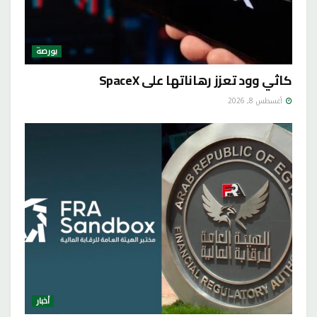
بورصة
كاثي وود تعزز رهاناتها على SpaceX
أغسطس 8, 2026
أخبار