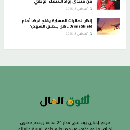
من منتدي رواد الانتماء الوطني
أغسطس 8, 2026
إنذار الطائرات المسيّرة يفتح فرصًا أمام
DroneShield.. هل ينطلق السهم؟
أغسطس 8, 2026
موقع إخباري يبث على مدار 24 ساعة ويقدم محتوى
إخباري متنوع وقوي من مصر والمنطقة العربية والعالم