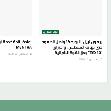
توب ستوري
ريمون نبيل : البورصة تواصل الصعود
إعادة إتاحة خدمة أ
حتى نهاية أغسطس.. واختراق
My NTRA
“EGX30” يعزز القوة الشرائية
أغسطس 6, 2026
أغسطس 6, 2026