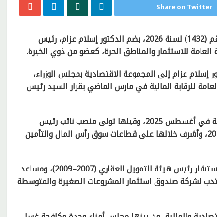
Share on Twitter
أصدر الدكتور مصطفى مدبولي، رئيس مجلس الوزراء، القرار رقم (1432) لسنة 2026، بضم الدكتور إسلام عزام، رئيس
ة العامة للاستثمار والمناطق الحرة، كعضو من ذوي الخبرة.
 إسلام عزام إلى المجموعة الاقتصادية بمجلس الوزراء،
العامة للرقابة المالية في مارس الماضي بقرار السيد رئيس
وشغل الدكتور إسلام عزام سابقًا منصب رئيس البورصة المصرية في أغسطس 2025، وقبلها تولى منصب نائب رئيس
الهيئة العامة للرقابة المالية من يناير 2021 إلى أغسطس 2025، وأشرف خلالها على قطاعات سوق رأس المال والتأمين
وشغل الدكتور إسلام عزام عدة مناصب قيادية سابقة، منها مستشار رئيس هيئة التمويل العقاري (2007–2009)، ومساعد
وق المال (2003–2005)، والعضو المنتدب لشركة صندوق استثمار المشروعات الصغيرة والمتوسطة
ادية والمالية، من بينها مجلس أمناء وحدة مكافحة غسل