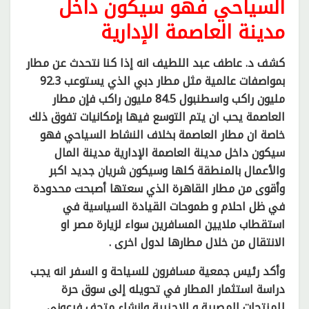
السياحي فهو سيكون داخل
مدينة العاصمة الإدارية
كشف د. عاطف عبد اللطيف انه إذا كنا نتحدث عن مطار
بمواصفات عالمية مثل مطار دبي الذي يستوعب 92.3
مليون راكب واسطنبول 84.5 مليون راكب فإن مطار
العاصمة يحب ان يتم التوسع فيها بإمكانيات تفوق ذلك
خاصة ان مطار العاصمة بخلاف النشاط السياحي فهو
سيكون داخل مدينة العاصمة الإدارية مدينة المال
والأعمال بالمنطقة كلها وسيكون شريان جديد اكبر
وأقوى من مطار القاهرة الذي سعتها أصبحت محدودة
في ظل احلام و طموحات القيادة السياسية في
استقطاب ملايين المسافرين سواء لزيارة مصر او
الانتقال من خلال مطارها لدول اخرى .
وأكد رئيس جمعية مسافرون للسياحة و السفر انه يجب
دراسة استثمار المطار في تحويله إلى سوق حرة
للمنتجات المصرية و الاجنبية وإنشاء متحف فرعوني