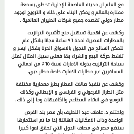
مع العلم ان مدينة العاصمة الإدارية تحظى بسمعة
ممتازة بالعالم و يمكن البناء على ذلك و الترويج لوجود
مطار دولي تقصده جميع شركات الطيران العالمية .
وكشف عن اهمية تسهيل منح تأشيرة الترانزيت
بالمطارات المصرية لمدة ٩٦ ساعة مجانا بشكل عام
لتمكن السائح من التجول بالاسواق الحرة بشكل ايسر و
تنشط حركة البيع والشراء بها فعلى سبيل المثال تمثل
سياحة الترانزيت بدولة الامارات نسبة ٦٥٪؜ من اجمالي
المسافرين عبر مطارات الامارت خاصة مطار دبي.
وكشف عن تنفيذ صالات المطار بطرز معمارية مختلفة
مثل الطراز الفرعوني و الفرنسي و الإيطالي وكذلك
التوسع في انشاء المطاعم والكافيهات وما إلى ذلك .
واختتم د. عاطف عبد اللطيف بأن مصر بلد الفرص
الواعدة وذات الامكانيات الهائلة إذا ما تم استثمارها
ستضع مصر في مصاف الدول التي تحقق نموا كبيرا