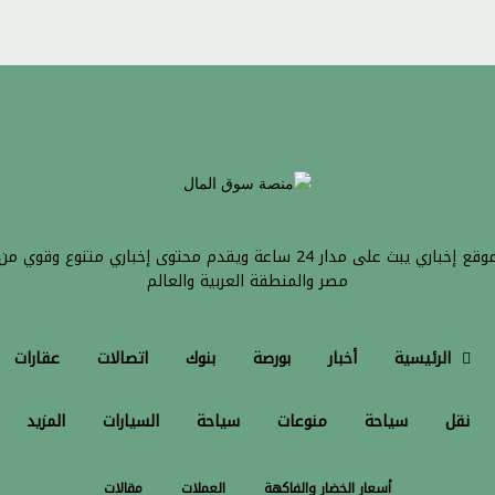
موقع إخباري يبث على مدار 24 ساعة ويقدم محتوى إخباري متنوع وقوي من
مصر والمنطقة العربية والعالم
الرئيسية
أخبار
بورصة
بنوك
اتصالات
عقارات
نقل
سياحة
منوعات
سياحة
السيارات
المزيد
أسعار الخضار والفاكهة
العملات
مقالات