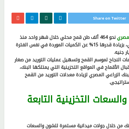
Share on Twitter
لمصري
نحو 464 ألف طن قمح محلي خلال شهر واحد منذ
بداية انطلاق موسم توريد القمح المحلي في 15 أبريل الماضي، بزيادة قدرها 15% عن الكميات الموردة في نفس الفترة
ات النجاح لموسم القمح وتسهيل عمليات التوريد من صغار
ال الأقماح في المواقع التخزينية التي يمتلكها البنك،
نك الزراعي المصري لزيادة معدلات التوريد من القمح
تراتيجى.
السعات التخزينية التابعة
لبنك من خلال جولات ميدانية مستمرة للشون والسعات