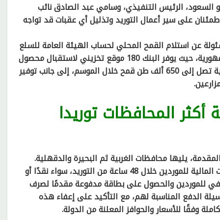
 أبو السعود، الرئيس التنفيذي، وسامي عبد الصادق نائب
طمئنان على سير أعمال التوريد وتذليل أي عقبات قد تواجه
ولة عن استلام القمح المحلي لحساب الهيئة العامة للسلع
التموينية، نظرًا لامتلاكه أكبر طاقة تخزينية على مستوى الجمهورية، حيث يوفر البنك 180 موقع تخزيني لاستقبال محصول
القمح بمساحات تصل إلى نحو 600 ألف متر مربع، بسعة تخزينية تصل إلى 650 ألف طن قمح خلال الموسم، إلى جانب توفير
زارعين.
أكثر المحافظات توريدا
لمقدمة، يليها محافظات الغربية ثم البحيرة والدقهلية.
يتيح صرف المستحقات المالية للموردين خلال 48 ساعة من التوريد، سواء نقدًا أو
صرفي للموردين والحصول على بطاقة مدفوعة مقدمًا لصرف
سيلة الدفع المناسبة لهم، مع التأكيد على إعفاء هذه
لة وفقًا للأسعار والحوافز المعلنة من الدولة.