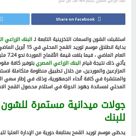
البنك الزراعي المصري يتسلم 464 ألف طن قمح
Share on Facebook
استقبلت الشون والسعات التخزينية التابعة لـ
ا
لبنك الزراعي ا
العام الماضي ، فيما بلغت قيمة الأقماح الموردة نحو 7.24 مليار جنيه.
يأتي ذلك نتيجة قيام
البنك الزراعي المصري
بتوفير كافة مقوم
المزارعين والموردين، من خلال تطبيق منظومة متكاملة لاستقب
والمنتشرة في كافة أنحاء الجمهورية، وذلك في إطار سعي الب
المحلي لمساندة جهود الدولة في استلام محصول القمح الاس
جولات ميدانية مستمرة للشون و
للبنك
يحظى موسم توريد القمح بمتابعة دورية من الإدارة العليا ل