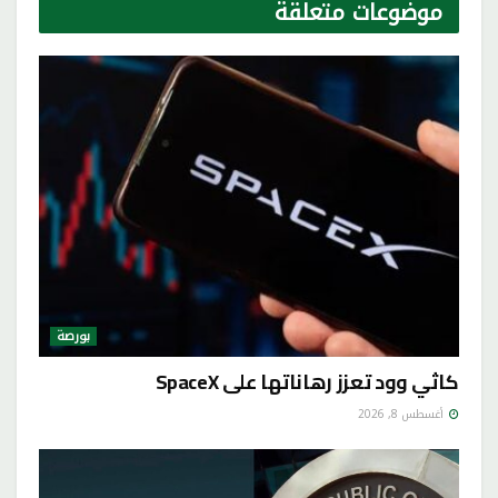
موضوعات
متعلقة
بورصة
كاثي وود تعزز رهاناتها على SpaceX
أغسطس 8, 2026