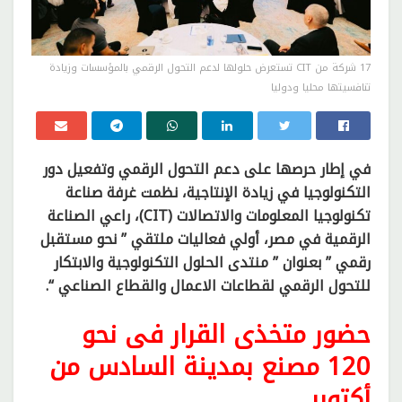
17 شركة من CIT تستعرض حلولها لدعم التحول الرقمي بالمؤسسات وزيادة
تنافسيتها محليا ودوليا
في إطار حرصها على دعم التحول الرقمي وتفعيل دور
التكنولوجيا في زيادة الإنتاجية، نظمت غرفة صناعة
تكنولوجيا المعلومات والاتصالات (CIT)، راعي الصناعة
الرقمية في مصر، أولي فعاليات ملتقي ” نحو مستقبل
رقمي ” بعنوان ” منتدى الحلول التكنولوجية والابتكار
للتحول الرقمي لقطاعات الاعمال والقطاع الصناعي “.
حضور متخذى القرار فى نحو
120 مصنع بمدينة السادس من
أكتوبر