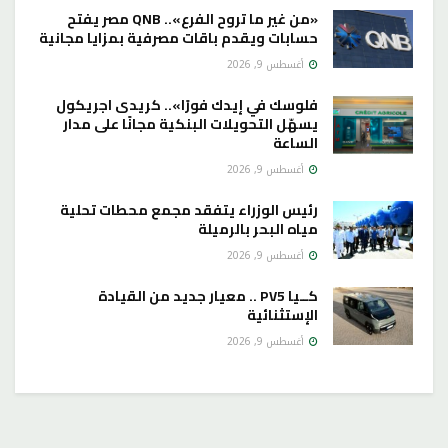
«من غير ما تروح الفرع».. QNB مصر يفتح
حسابات ويقدم باقات مصرفية بمزايا مجانية
أغسطس 9, 2026
فلوسك في إيدك فورًا».. كريدى اجريكول
يسهّل التحويلات البنكية مجانًا على مدار
الساعة
أغسطس 9, 2026
رئيس الوزراء يتفقد مجمع محطات تحلية
مياه البحر بالرميلة
أغسطس 9, 2026
كــيا PV5 .. معيار جديد من القيادة
الإستثنائية
أغسطس 9, 2026