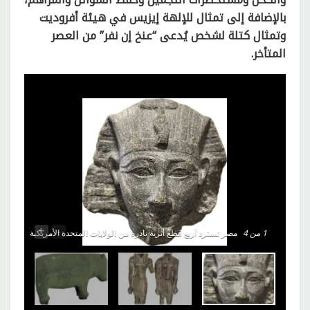
بالإضافة إلى تمثال للإلهة إيزيس في هيئة أفروديت
وتمثال كتلة لشخص يُدعى “عنخ إن نفر” من العصر
المتأخر.
+
-
1
من 4
مصر تسترد أربع قطع أثرية نادرة من الولايات المتحدة الأمريكية