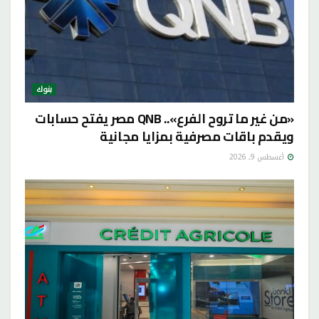
بنوك
«من غير ما تروح الفرع».. QNB مصر يفتح حسابات
ويقدم باقات مصرفية بمزايا مجانية
أغسطس 9, 2026