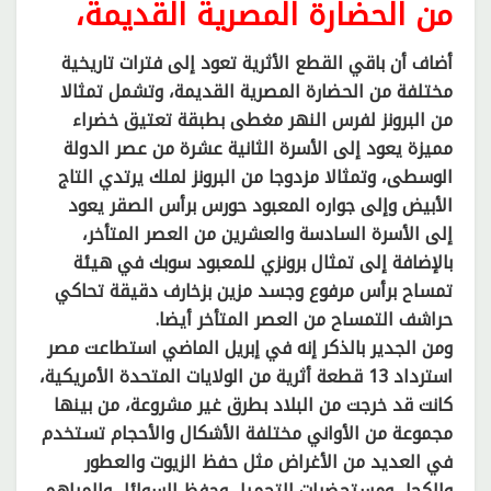
من الحضارة المصرية القديمة،
أضاف أن باقي القطع الأثرية تعود إلى فترات تاريخية
مختلفة من الحضارة المصرية القديمة، وتشمل تمثالا
من البرونز لفرس النهر مغطى بطبقة تعتيق خضراء
مميزة يعود إلى الأسرة الثانية عشرة من عصر الدولة
الوسطى، وتمثالا مزدوجا من البرونز لملك يرتدي التاج
الأبيض وإلى جواره المعبود حورس برأس الصقر يعود
إلى الأسرة السادسة والعشرين من العصر المتأخر،
بالإضافة إلى تمثال برونزي للمعبود سوبك في هيئة
تمساح برأس مرفوع وجسد مزين بزخارف دقيقة تحاكي
حراشف التمساح من العصر المتأخر أيضا.
ومن الجدير بالذكر إنه في إبريل الماضي استطاعت مصر
استرداد 13 قطعة أثرية من الولايات المتحدة الأمريكية،
كانت قد خرجت من البلاد بطرق غير مشروعة، من بينها
مجموعة من الأواني مختلفة الأشكال والأحجام تستخدم
في العديد من الأغراض مثل حفظ الزيوت والعطور
والكحل ومستحضرات التجميل وحفظ السوائل والمراهم،