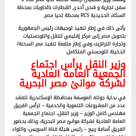
سفن تجارية و شحن أحدى القطارات بالحاويات بمحطة
السكك الحديدية RCS بمحطة تحيا مصر.
يأتى ذلك في إطار تنفيذ توجيهات رئيس الجمهورية
بتحويل مصر إلى مركز إقليمي للنقل واللوجستيات
وتجارة الترانزيت وفي إطار متابعة تنفيذ ممر السخنة/
الدخيلة اللوجستي المتكامل.
وزير النقل يرأس اجتماع
الجمعية العامة العادية
لشركة موانئ مصر البحرية
في بداية جولته الموسعة بمحافظة الإسكندرية لتفقد
عدد من المشروعات التنموية والخدمية – ترأس الفريق
مهندس كامل الوزير – وزير النقل، اجتماع الجمعية
العامة العادية لشركة موانئ مصر البحرية، وذلك بحضور
الفريق أسامة ربيع – رئيس هيئة قناة السويس، واللواء