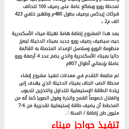
لمحطة رورو وبضائع عامة على رصيف 100 لتحالف
شركات إيدكس برصيف بطول 480م وظهير خلفي 423
الف م2 ،.
يعد هذا المشروع إضافة هامة لهيئة ميناء الأسكندرية
حيث سيضيف رصيف رورو جديد بميناء الدخيلة ليعزز
منظومة الرورو وسلاسل الإمداد المتصلة به القائمة
حاليا بميناء الأسكندرية والذي يضم عدد 4 أرصفة رورو
عاملة بإجمالي أطوال 807م
تم متابعة التقدم في معدلات تنفيذ مشروع إنشاء
محطة الصب الجاف بميناء الدخيلة الذي يهدف إلى
زيادة الطاقة الإستيعابية للتداول والتخزين للحبوب
والغلال خصوصاً القمح والذرة وفول الصويا كما أنه من
المخطط أن يضيف طاقة إستيعابية تقديرية من 6-7
مليون طن إضافة / السنة ؛ ‏.
تنفيذ حواجز ميناء