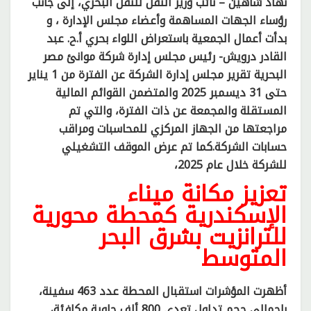
نهاد شاهين – نائب وزير النقل للنقل البحري، إلى جانب
رؤساء الجهات المساهمة وأعضاء مجلس الإدارة ، و
بدأت أعمال الجمعية باستعراض اللواء بحري أ.ح. عبد
القادر درويش- رئيس مجلس إدارة شركة موانئ مصر
البحرية تقرير مجلس إدارة الشركة عن الفترة من 1 يناير
حتى 31 ديسمبر 2025 والمتضمن القوائم المالية
المستقلة والمجمعة عن ذات الفترة، والتي تم
مراجعتها من الجهاز المركزي للمحاسبات ومراقب
حسابات الشركة.كما تم عرض الموقف التشغيلي
للشركة خلال عام 2025،
تعزيز مكانة ميناء
الإسكندرية كمحطة محورية
للترانزيت بشرق البحر
المتوسط
أظهرت المؤشرات استقبال المحطة عدد 463 سفينة،
بإجمالي حجم تداول تعدى 800 ألف حاوية مكافئة،