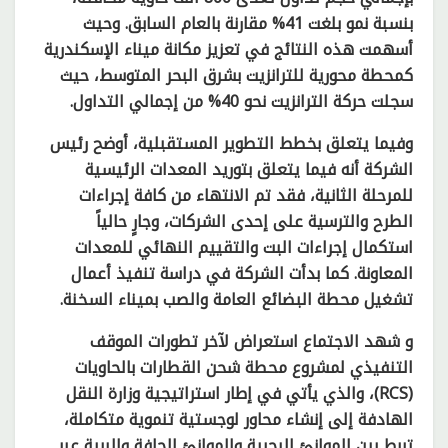
بنسبة نمو بلغت 41% مقارنة بالعام السابق. وحيث
أسهمت هذه النتائج في تعزيز مكانة ميناء الإسكندرية
كمحطة محورية للترانزيت بشرق البحر المتوسط، حيث
سجلت حركة الترانزيت نحو 40% من إجمالي التداول.
وفيما يتعلق بخطط التطوير المستقبلية، أوضح رئيس
الشركة أنه فيما يتعلق بتوريد المعدات الرئيسية
للمرحلة الثانية، فقد تم الانتهاء من كافة إجراءات
الطرح والترسية على إحدى الشركات، وجارٍ حالياً
استكمال إجراءات البت والتقييم النهائي للمعدات
المعاونة. كما بدأت الشركة في دراسة تنفيذ أعمال
تشغيل محطة البضائع العامة والصب بميناء السخنة.
و شهد الاجتماع استعراض لآخر تطورات الموقف
التنفيذي لمشروع محطة شحن القطارات بالحاويات
(RCS)، والذي يأتي في إطار استراتيجية وزارة النقل
الهادفة إلى إنشاء محاور لوجستية تنموية متكاملة،
تربط بين الموانئ البحرية والموانئ الجافة والبرية عبر