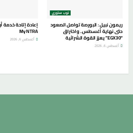
توب ستوري
ريمون نبيل : البورصة تواصل الصعود
إعادة إتاحة خدمة أ
حتى نهاية أغسطس.. واختراق
My NTRA
“EGX30” يعزز القوة الشرائية
أغسطس 6, 2026
أغسطس 6, 2026