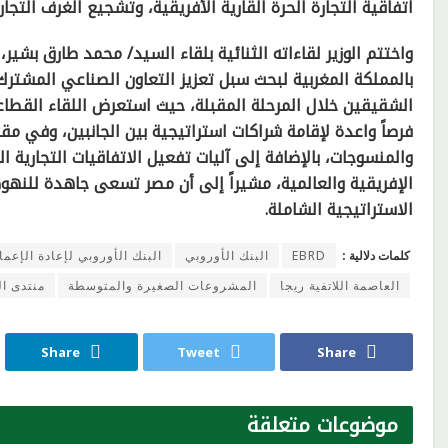
اتفاقية التجارة الحرة القارية الأفريقية، وتشجيع الغرف التج
واختتم الوزير لقاءاته الثنائية بلقاء السيد/ محمد طارق بشير، 
بالمملكة المغربية لبحث سبل تعزيز التعاون الصناعي المشترك،
الشقيقين خلال المرحلة المقبلة، حيث استعرض اللقاء القطاعا
فرصاً واعدة لإقامة شراكات استراتيجية بين الجانبين، وفي مق
والمنسوجات، بالإضافة إلى آليات تفعيل الاتفاقيات التجارية ا
الإفريقية والعالمية، مشيراً إلى أن مصر تسعى جاهدة للنهو
الاستراتيجية الشاملة.
كلمات دلالية :
EBRD
البنك الأوروبي
البنك الأوروبي لإعادة الإعما
العاصمة اللاتفية ريجا
المشروعات الصغيرة والمتوسطة
منتدى ال
Share
Tweet
Share
موضوعات
متعلقة