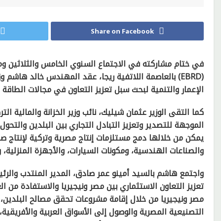
Share on Facebook
في ختام مشاركته في الاجتماع السنوي الخامس والثلاثين ومنتد
(EBRD) بالعاصمة اللاتفية ريجا، عقد المهندس خالد هاشم 
الإعمار والتنمية لبحث سبل تعزيز التعاون في مجالات الطاقة
كما التقى الوزير عثمان شيليك، نائب وزير الخزانة والمالية ا
الموجهة للتصدير وتعزيز التبادل التجاري بين البلدين والتحول
يمكن من خلالها دمج مستلزمات إنتاج مصرية وتركية لإنتاج ص
والصناعات الهندسية، ومكونات السيارات، والأجهزة المنزلية، و
واجتمع هاشم بالسيد أمينو عمر صادق، المدير المنتدب والرئ
تعزيز التعاون الاستثماري بين مصر ونيجيريا والاستفادة من ال
مصر ونيجيريا من خلال إقامة مشروعات تحقق مصالح البلدين، م
التصنيعية المصرية والوصول إلى الأسواق العربية والأفريقية، 