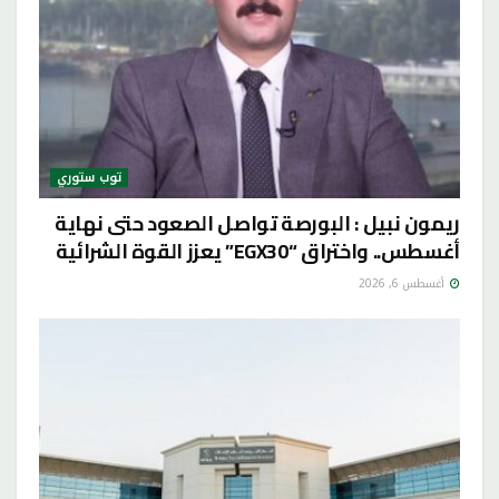
توب ستوري
ريمون نبيل : البورصة تواصل الصعود حتى نهاية
أغسطس.. واختراق “EGX30” يعزز القوة الشرائية
أغسطس 6, 2026