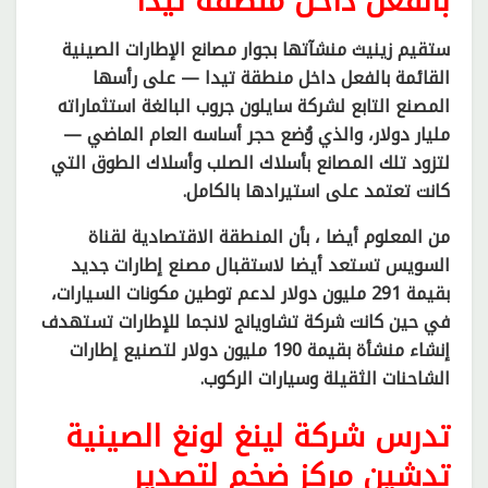
بالفعل داخل منطقة تيدا
ستقيم زينيث منشآتها بجوار مصانع الإطارات الصينية
القائمة بالفعل داخل منطقة تيدا — على رأسها
المصنع التابع لشركة سايلون جروب البالغة استثماراته
مليار دولار، والذي وُضع حجر أساسه العام الماضي —
لتزود تلك المصانع بأسلاك الصلب وأسلاك الطوق التي
كانت تعتمد على استيرادها بالكامل.
من المعلوم أيضا ، بأن المنطقة الاقتصادية لقناة
السويس تستعد أيضا لاستقبال مصنع إطارات جديد
بقيمة 291 مليون دولار لدعم توطين مكونات السيارات،
في حين كانت شركة تشاويانج لانجما للإطارات تستهدف
إنشاء منشأة بقيمة 190 مليون دولار لتصنيع إطارات
الشاحنات الثقيلة وسيارات الركوب.
تدرس شركة لينغ لونغ الصينية
تدشين مركز ضخم لتصدير