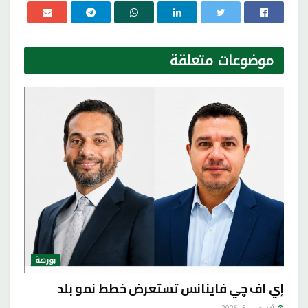
موضوعات
متعلقة
بورصة
إي اف چي فاينانس تستعرض خطط نمو بلد