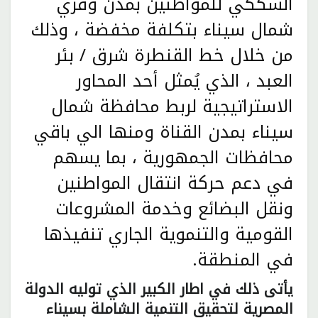
السككي للمواطنين بمدن وقري
شمال سيناء بتكلفة مخفضة ، وذلك
من خلال خط القنطرة شرق / بئر
العبد ، الذي يُمثل أحد المحاور
الاستراتيجية لربط محافظة شمال
سيناء بمدن القناة ومنها الي باقي
محافظات الجمهورية ، بما يسهم
في دعم حركة انتقال المواطنين
ونقل البضائع وخدمة المشروعات
القومية والتنموية الجاري تنفيذها
في المنطقة.
يأتى ذلك في اطار الكبير الذي توليه الدولة
المصرية لتحقيق التنمية الشاملة بسيناء