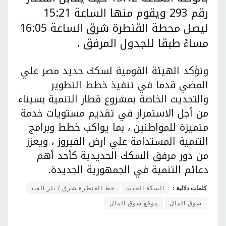
رقم 293 ويقوم منها الساعة 15:21
ليصل محطة القنطرة شرق الساعة 16:05
مساءً طبقا للجدول المرفق .
وتؤكد الهيئة القومية لسكك حديد مصر علي
المضي قدما في تنفيذ خطط التطوير
والتحديث الخاصة بمشروع قطار التنمية بسيناء
من أجل الاستمرار في تقديم مستويات خدمة
متميزة للمواطنين ، بما يواكب خطط وبرامج
التنمية المستدامة علي ارض الفيروز ، ويعزز
من دور مرفق السكك الحديدية كأحد أهم
دعائم التنمية في الجمهورية الجديدة.
كلمات دلالية :
السكة الحديد
خط القنطرة شرق / بئر العبد
سوق المال
موقع سوق المال