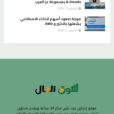
& Omoda بمجموعة عز العرب
أغسطس 5, 2026
موجة صعود أسهم الذكاء الاصطناعي
يشعلها بالانتير و AMD
أغسطس 5, 2026
موقع إخباري يبث على مدار 24 ساعة ويقدم محتوى
إخباري متنوع وقوي من مصر والمنطقة العربية والعالم