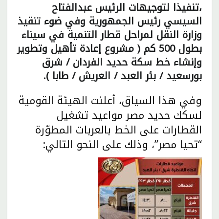
،تنفيذا لتوجيهات الرئيس عبدالفتاح
السيسي رئيس الجمهورية وفي ضوء تنقيذ
وزارة النقل لمراحل قطار التنمية في سيناء
بطول 500 كم ( مشروع إعادة تأهيل وتطوير
وإنشاء خط سكة حديد الفردان / شرق
بورسعيد / بئر العبد / العريش / طابا ).
وفي هذا السياق، أعلنت الهيئة القومية
لسكك حديد مصر مواعيد تشغيل
القطارات على الخط بالعربات المطوّرة
“تحيا مصر”، وذلك على النحو التالي: