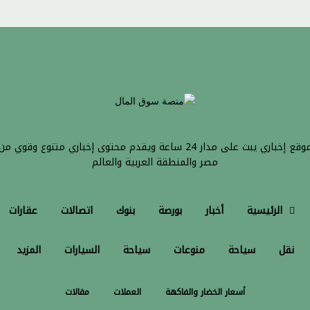
موقع إخباري يبث على مدار 24 ساعة ويقدم محتوى إخباري متنوع وقوي من
مصر والمنطقة العربية والعالم
الرئيسية
أخبار
بورصة
بنوك
اتصالات
عقارات
نقل
سياحة
منوعات
سياحة
السيارات
المزيد
أسعار الخضار والفاكهة
العملات
مقالات