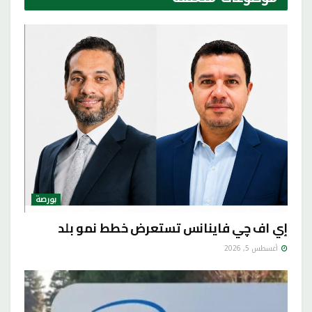
بورصة
إي اف چي فاينانس تستعرض خطط نمو بلد
أغسطس 5, 2026