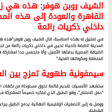
الشيف روبن هوفر: هذه هي زي
القاهرة والعودة إلى هذه المد
داخلي ذكريات رائعة
في تعليق له بهذه المناسبة، قال الشيف روبن هوفر:”هذه هي
المدينة النابضة بالحياة تحيي في داخلي ذكريات رائعة من تج
الضيافة المصرية بدفئها الأصيل، وأنا متحمس جدا لمشاركة ه
المنطقة ومكوناتها الغنية.”
سيمفونية طهوية تمزج بين ال
ستشهد الأمسيات تقديم قائمة تذوق مستوحاة من نكهات ال
“حمل الامتنان”، وهو الطبق الذي ابتكره خصيصاً للمشاركة في جا
ووصل به إلى التصفيات الإقليمية النهائية. يدمج الطبق ببراعة
الشرقية.