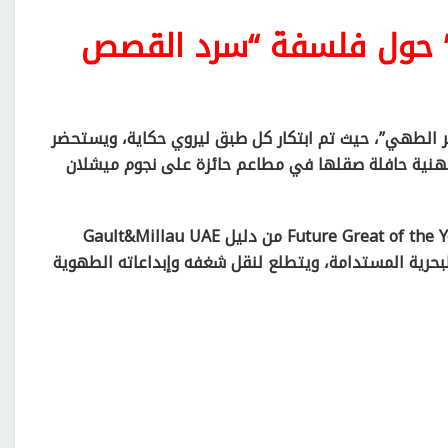
” حول فلسفة “سرد القصص
الطهي”، حيث تم ابتكار كل طبق ليروي حكاية، ويستحضر
هنية حافلة صقلها في مطاعم حائزة على نجوم ميشلان
وقد تم اختياره مؤخرا ضمن القائمة النهائية لجائزة Future Great of the Year 2025 من دليل Gault&Millau UAE
بحرية المستدامة، ويتطلع لنقل شغفه وإبداعاته الطهوية