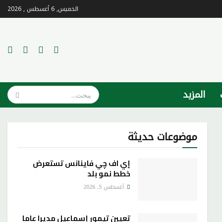
الخميس, 6 أغسطس , 2026
المزيد
موضوعات حديثة
إي اف چي فاينانس تستعرض
خطط نمو بلد
أغسطس 5, 2026
تعيين تيمور إسماعيل مديرا عاما