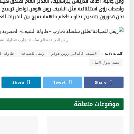
ومن جانبه، أضاف أندرياس ييرسابيك، المدير العام لفندق هيلت
وأصحاب رؤى استثنائية مثل الشيف روبن هوفر، نواصل ترسيخ إ
نحن فخورون بتقديم تجارب طعام ملهمة تمزج بين الخبرات العالم
ريفل للضيافة تطلق سلسلة تجارب «طاولة الشي
كلمات دلالية :
الشيف الألماني روبن هوفر
ريفل للضيافة
طاولة ال
مصة سوق المال
Share
Tweet
Share
موضوعات
متعلقة