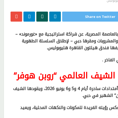
يوبوليس
Share on Twitter
العاصمة المصرية، عن شراكة استراتيجية مع «غورموند» –
 والمشروبات ومقرها دبي – لإطلاق السلسلة الطهوية
لفاخر .
 الشيف العالمي “روبن هوفر”
تنطلق أولى فعاليات هذه السلسلة الحصرية على مدار ثلاث أمتدادات ساحرة أيام 4 و5 و6 يونيو 2026، ويقودها الشيف
ن” الشهير في دبي.
س رؤيته الفريدة للمكونات والنكهات المحلية، ويعيد