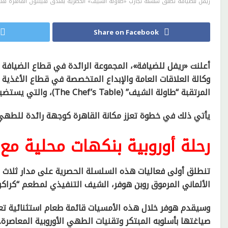
ريفل للضيافة تطلق سلسلة تجارب «طاولة الشيف» الحصرية بفندق هيلتون القاهرة هل
Share on Facebook
أعلنت «ريفل للضيافة»، المجموعة الرائدة في قطاع الضيافة ب
وكالة العلاقات العامة والإبداع المتخصصة في قطاع الأغذية
المرتقبة “طاولة الشيف” (The Chef’s Table)، والتي يستضيفها فندق هيلتون القاهرة هليوبوليس.
يأتي ذلك في خطوة تعزز مكانة القاهرة كوجهة رائدة للطهي ا
رحلة أوروبية بنكهات محلية مع
الألماني المرموق روبن هوفر، الشيف التنفيذي لمطعم “كراك
وسيقدم هوفر خلال هذه الأمسيات قائمة طعام استثنائية تعك
صياغتها بأسلوبه المبتكر وتقنيات الطهي الأوروبية المعاصرة.